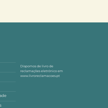
Dispomos de livro de
reclamações eletrónico em
www.livroreclamacoes.pt
dade
s