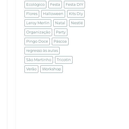
Ecológico
Festa
Festa DIY
Flores
Halloween
Kits Diy
Leroy Merlin
Natal
Nestlé
Organização
Party
Pingo Doce
Páscoa
regresso às aulas
São Martinho
Tricotin
Verão
Workshop