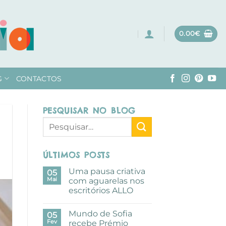
0.00
€
G
CONTACTOS
PESQUISAR NO BLOG
ÚLTIMOS POSTS
Uma pausa criativa
05
Mai
com aguarelas nos
escritórios ALLO
Sem
comentários
Mundo de Sofia
em
05
Uma
Fev
recebe Prémio