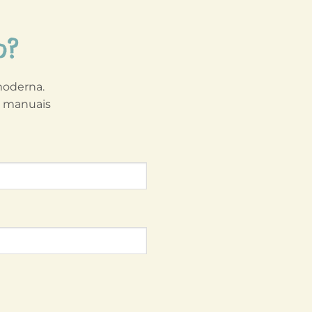
o?
 moderna.
s manuais