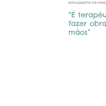
entusiasmo na me
“É terapê
fazer obr
mãos”