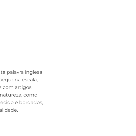
a palavra inglesa
 pequena escala,
as com artigos
a natureza, como
tecido e bordados,
alidade.