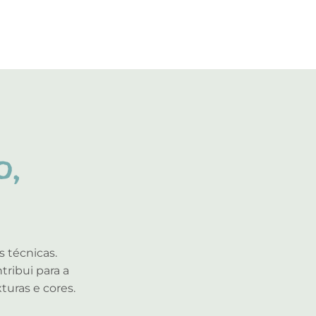
o,
 técnicas.
tribui para a
xturas e cores.