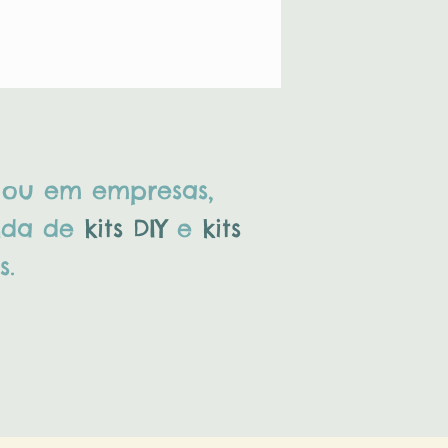
a ou em empresas,
nda de
kits DIY
e
kits
s.