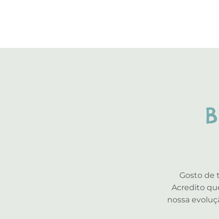
B
Gosto de 
Acredito que
nossa evolução