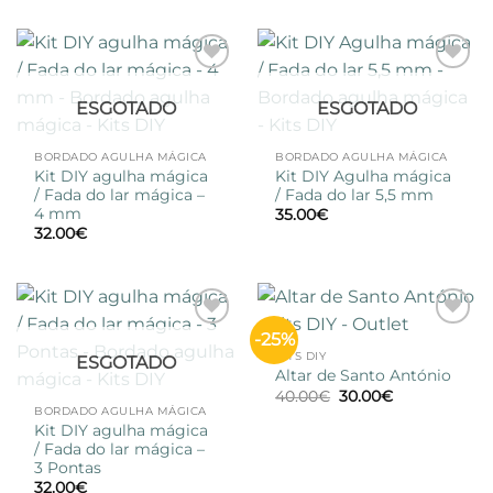
Adicionar
Adicionar
à lista de
à lista de
ESGOTADO
ESGOTADO
desejos
desejos
BORDADO AGULHA MÁGICA
BORDADO AGULHA MÁGICA
Kit DIY agulha mágica
Kit DIY Agulha mágica
/ Fada do lar mágica –
/ Fada do lar 5,5 mm
4 mm
35.00
€
32.00
€
-25%
Adicionar
Adicionar
à lista de
à lista de
KITS DIY
ESGOTADO
desejos
desejos
Altar de Santo António
O
O
40.00
€
30.00
€
preço
preço
BORDADO AGULHA MÁGICA
original
atual
Kit DIY agulha mágica
era:
é:
/ Fada do lar mágica –
40.00€.
30.00€.
3 Pontas
32.00
€