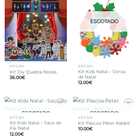
desejos
desejos
ESGOTADO
KITS DIY
KITS DIY
Kit Kids Natal – Coroa
Kit Diy Quebra-Nozes
de Natal
36.00
€
12.00
€
ESGOTADO
ESGOTADO
Adicionar
Adicionar
à lista de
à lista de
KITS DIY
KITS DIY
desejos
desejos
Kit Kids Natal – Saco do
Kit Páscoa Peter Rabbit
Pai Natal
10.00
€
12.00
€