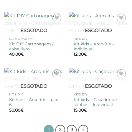
Adicionar
Adicionar
ESGOTADO
ESGOTADO
à lista de
à lista de
desejos
desejos
CARTONAGEM
KITS DIY
Kit DIY Cartonagem /
Kit kids – Arco-íris –
caixa livro
Individual
40.00
€
12.00
€
Adicionar
Adicionar
ESGOTADO
ESGOTADO
à lista de
à lista de
desejos
desejos
KITS DIY
KITS DIY
Kit kids – Arco-íris – pax
Kit kids – Caçador de
6
sonhos – Individual
50.00
€
15.00
€
1
2
3