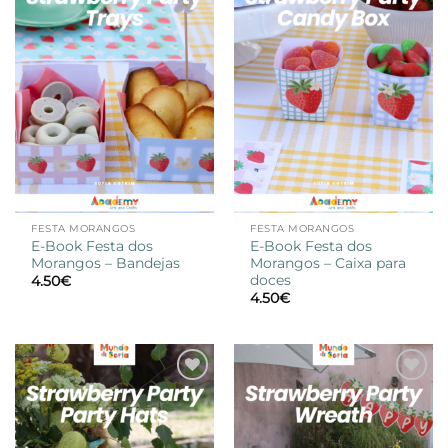
à lista de
à lista de
desejos
desejos
FESTA MORANGOS
FESTA MORANGOS
E-Book Festa dos
E-Book Festa dos
Morangos – Bandejas
Morangos – Caixa para
doces
4.50
€
4.50
€
Adicionar
Adicionar
à lista de
à lista de
desejos
desejos