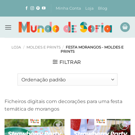
Skip
Minha Conta
Loja
Blog
to
content
LOJA
/
MOLDES E PRINTS
/
FESTA MORANGOS - MOLDES E
PRINTS
FILTRAR
Ficheiros digitais com decorações para uma festa
temática de morangos
Adicionar
Adicionar