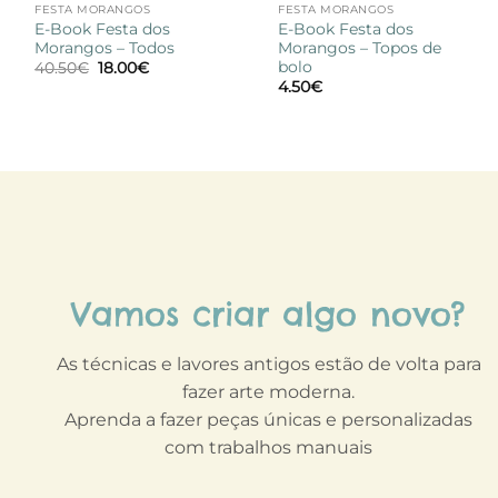
FESTA MORANGOS
FESTA MORANGOS
E-Book Festa dos
E-Book Festa dos
Morangos – Todos
Morangos – Topos de
bolo
O
O
40.50
€
18.00
€
preço
preço
4.50
€
original
atual
era:
é:
40.50€.
18.00€.
Vamos criar algo novo?
As técnicas e lavores antigos estão de volta para
fazer arte moderna.
Aprenda a fazer peças únicas e personalizadas
com trabalhos manuais