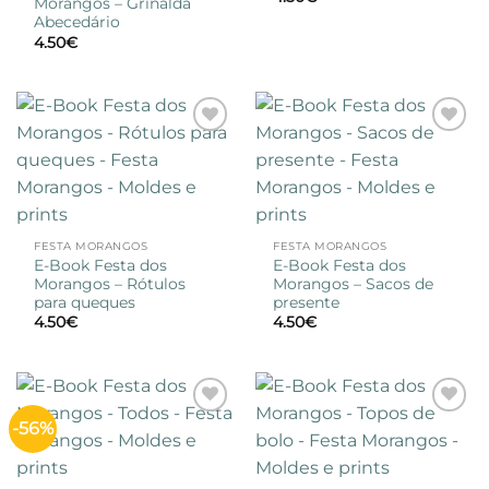
Morangos – Grinalda
Abecedário
4.50
€
Adicionar
Adicionar
à lista de
à lista de
desejos
desejos
FESTA MORANGOS
FESTA MORANGOS
E-Book Festa dos
E-Book Festa dos
Morangos – Rótulos
Morangos – Sacos de
para queques
presente
4.50
€
4.50
€
-56%
Adicionar
Adicionar
à lista de
à lista de
desejos
desejos