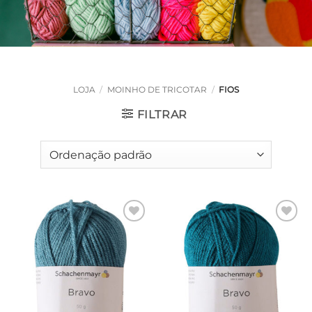
LOJA
/
MOINHO DE TRICOTAR
/
FIOS
FILTRAR
Adicionar
Adicionar
à lista de
à lista de
desejos
desejos