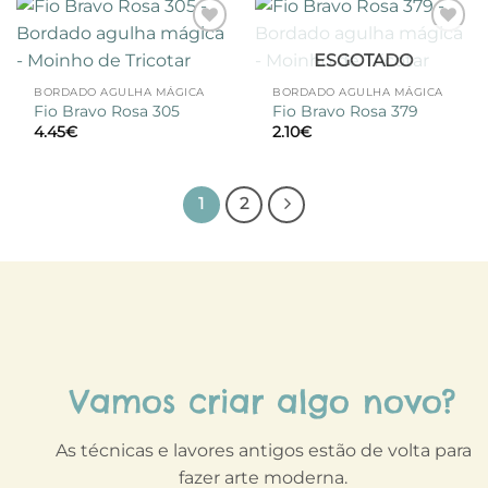
Adicionar
Adicionar
ESGOTADO
à lista de
à lista de
desejos
desejos
BORDADO AGULHA MÁGICA
BORDADO AGULHA MÁGICA
Fio Bravo Rosa 305
Fio Bravo Rosa 379
4.45
€
2.10
€
1
2
Vamos criar algo novo?
As técnicas e lavores antigos estão de volta para
fazer arte moderna.