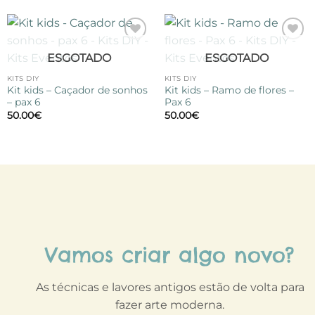
Adicionar
Adicionar
ESGOTADO
ESGOTADO
à lista de
à lista de
desejos
desejos
KITS DIY
KITS DIY
Kit kids – Caçador de sonhos
Kit kids – Ramo de flores –
– pax 6
Pax 6
50.00
€
50.00
€
Vamos criar algo novo?
As técnicas e lavores antigos estão de volta para
fazer arte moderna.