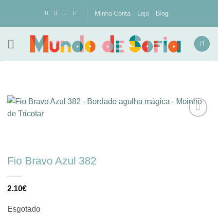
Skip
Minha Conta
Loja
Blog
to
content
Adicionar
à lista de
desejos
Fio Bravo Azul 382
2.10
€
Esgotado