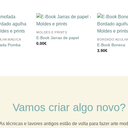
+
Adicionar
Adicionar
+
MOLDES E PRINTS
à lista de
à lista de
desejos
desejos
E-Book Jarras de papel
LHA MÁGICA
BORDADO AGULHA
0.00
€
fada Pomba
E-Book Boneca
3.90
€
Vamos criar algo novo?
As técnicas e lavores antigos estão de volta para fazer arte mo