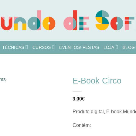
TÉCNICAS
CURSOS
EVENTOS/ FESTAS
LOJA
BLOG
E-Book Circo
Adicionar
3.00
€
à lista de
desejos
Produto digital, E-book Mundo
Contém: