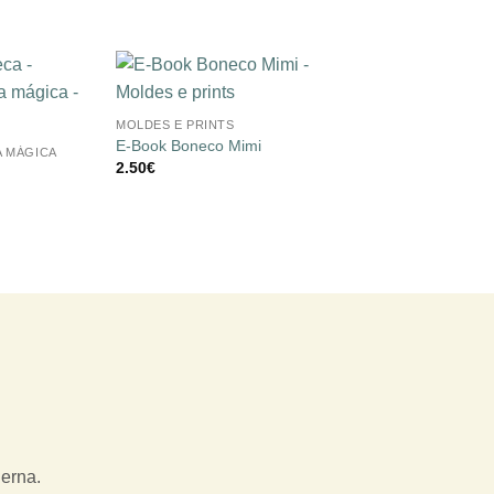
+
Adicionar
Adicionar
MOLDES E PRINTS
à lista de
à lista de
desejos
desejos
E-Book Boneco Mimi
 MÁGICA
2.50
€
derna.