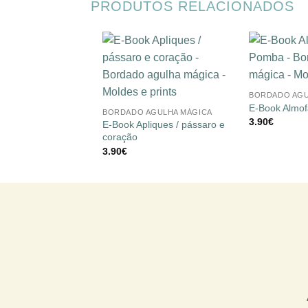
PRODUTOS RELACIONADOS
Adicionar
+
à lista de
+
desejos
BORDADO AGU
E-Book Almo
BORDADO AGULHA MÁGICA
3.90
€
E-Book Apliques / pássaro e
coração
3.90
€