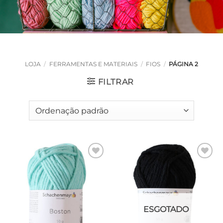
LOJA
/
FERRAMENTAS E MATERIAIS
/
FIOS
/
PÁGINA 2
FILTRAR
Adicionar
Adicionar
à lista de
à lista de
desejos
desejos
ESGOTADO