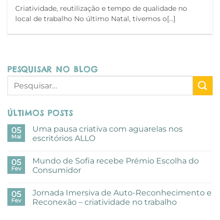
Criatividade, reutilização e tempo de qualidade no
local de trabalho No último Natal, tivemos o[…]
PESQUISAR NO BLOG
ÚLTIMOS POSTS
Uma pausa criativa com aguarelas nos
05
Mai
escritórios ALLO
Sem
comentários
Mundo de Sofia recebe Prémio Escolha do
em
05
Uma
Fev
Consumidor
pausa
criativa
Sem
com
comentários
Jornada Imersiva de Auto-Reconhecimento e
aguarelas
em
05
nos
Mundo
Fev
Reconexão – criatividade no trabalho
escritórios
de
ALLO
Sofia
Sem
recebe
comentários