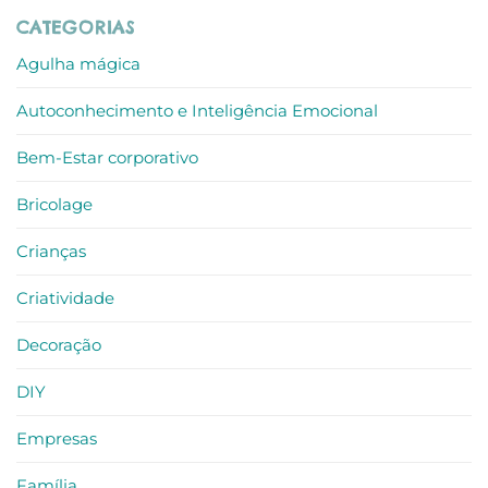
Prémio
em
CATEGORIAS
Escolha
Jornada
do
Imersiva
Consumidor
de
Agulha mágica
Auto-
Reconhecimento
e
Autoconhecimento e Inteligência Emocional
Reconexão
–
criatividade
no
Bem-Estar corporativo
trabalho
Bricolage
Crianças
Criatividade
Decoração
DIY
Empresas
Família