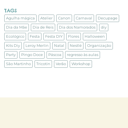
TAGS
Agulha mágica
Atelier
Canon
Carnaval
Decupage
Dia da Mãe
Dia de Reis
Dia dos Namorados
diy
Ecológico
Festa
Festa DIY
Flores
Halloween
Kits Diy
Leroy Merlin
Natal
Nestlé
Organização
Party
Pingo Doce
Páscoa
regresso às aulas
São Martinho
Tricotin
Verão
Workshop