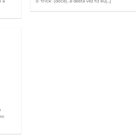
m a
o “trick” (doce)…e desta vez fiz eu[…]
m
em