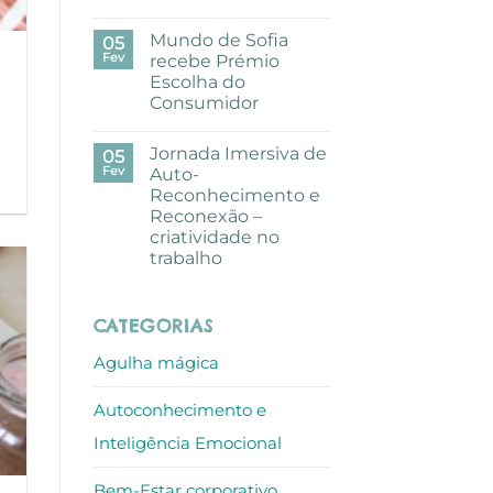
Sem
comentários
Mundo de Sofia
em
05
Uma
Fev
recebe Prémio
pausa
Escolha do
criativa
com
Consumidor
aguarelas
nos
Sem
escritórios
comentários
Jornada Imersiva de
em
05
ALLO
Mundo
Fev
Auto-
de
Reconhecimento e
Sofia
recebe
Reconexão –
Prémio
criatividade no
Escolha
do
trabalho
Consumidor
Sem
comentários
em
CATEGORIAS
Jornada
Imersiva
de
Agulha mágica
Auto-
Reconhecimento
e
Autoconhecimento e
Reconexão
–
criatividade
Inteligência Emocional
no
trabalho
Bem-Estar corporativo