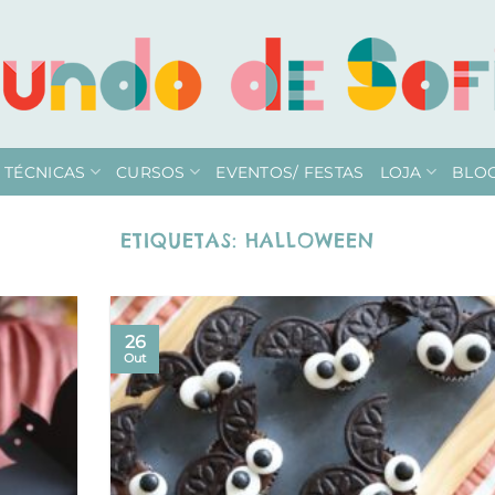
TÉCNICAS
CURSOS
EVENTOS/ FESTAS
LOJA
BLO
ETIQUETAS:
HALLOWEEN
26
Out