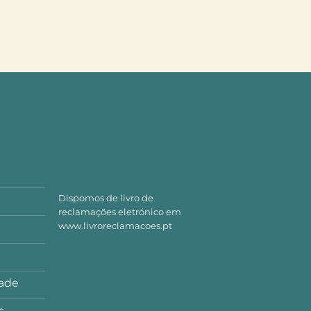
Dispomos de livro de
reclamações eletrónico em
www.livroreclamacoes.pt
dade
s