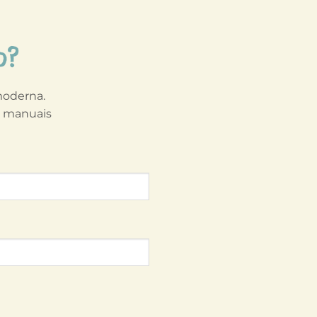
o?
 moderna.
s manuais