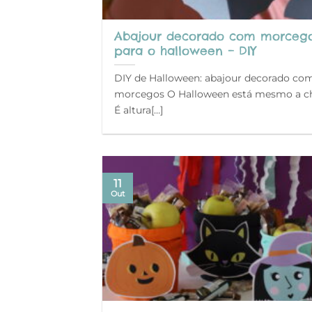
Abajour decorado com morceg
para o halloween – DIY
DIY de Halloween: abajour decorado co
morcegos O Halloween está mesmo a c
É altura[…]
11
Out