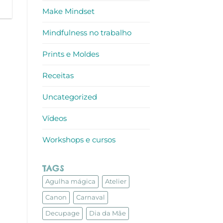
Make Mindset
Mindfulness no trabalho
Prints e Moldes
Receitas
Uncategorized
Vídeos
Workshops e cursos
TAGS
Agulha mágica
Atelier
Canon
Carnaval
Decupage
Dia da Mãe