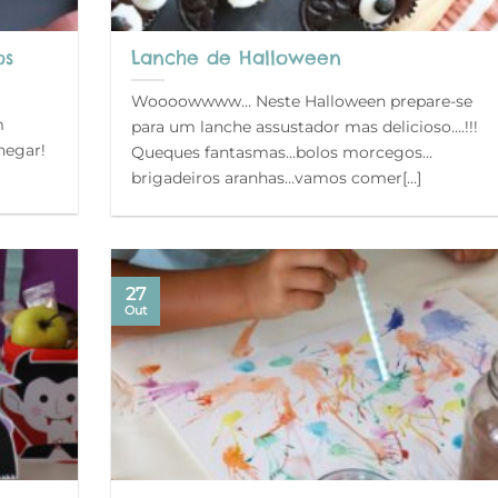
os
Lanche de Halloween
Woooowwww… Neste Halloween prepare-se
m
para um lanche assustador mas delicioso….!!!
hegar!
Queques fantasmas…bolos morcegos…
brigadeiros aranhas…vamos comer[…]
27
Out