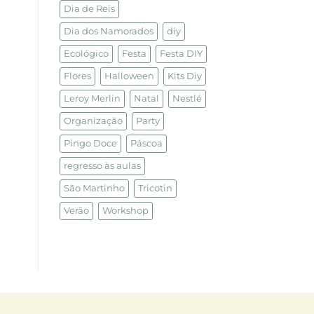
Dia de Reis
Dia dos Namorados
diy
Ecológico
Festa
Festa DIY
Flores
Halloween
Kits Diy
Leroy Merlin
Natal
Nestlé
Organização
Party
Pingo Doce
Páscoa
regresso às aulas
São Martinho
Tricotin
Verão
Workshop