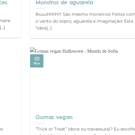
ces
Monstros de aguarela
Buuuhhhh!!! São mesmo monstros! Feitos co
empre
o vento do sopro, aguarela e imaginação! Esta
[…]
“obra[…]
01
Nov
Gomas vegan
os
“Trick or Treat” (doce ou travessura)? Eu escolh