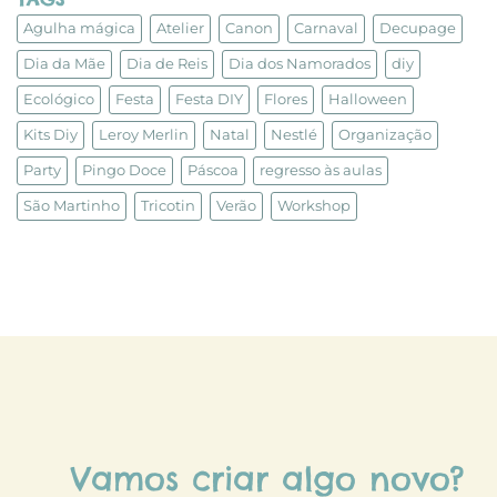
Agulha mágica
Atelier
Canon
Carnaval
Decupage
Dia da Mãe
Dia de Reis
Dia dos Namorados
diy
Ecológico
Festa
Festa DIY
Flores
Halloween
Kits Diy
Leroy Merlin
Natal
Nestlé
Organização
Party
Pingo Doce
Páscoa
regresso às aulas
São Martinho
Tricotin
Verão
Workshop
Vamos criar algo novo?