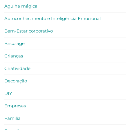
Consumidor
de
Agulha mágica
Auto-
Reconhecimento
e
Autoconhecimento e Inteligência Emocional
Reconexão
–
criatividade
no
Bem-Estar corporativo
trabalho
Bricolage
Crianças
Criatividade
Decoração
DIY
Empresas
Família