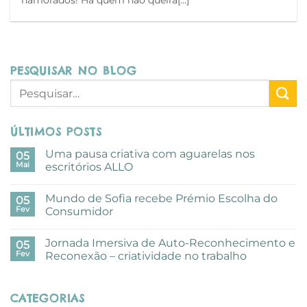
PESQUISAR NO BLOG
ÚLTIMOS POSTS
Uma pausa criativa com aguarelas nos
05
Mai
escritórios ALLO
Sem
comentários
Mundo de Sofia recebe Prémio Escolha do
em
05
Uma
Fev
Consumidor
pausa
criativa
Sem
com
comentários
Jornada Imersiva de Auto-Reconhecimento e
aguarelas
em
05
nos
Mundo
Fev
Reconexão – criatividade no trabalho
escritórios
de
ALLO
Sofia
Sem
recebe
comentários
Prémio
em
CATEGORIAS
Escolha
Jornada
do
Imersiva