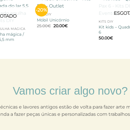
+
-20%
Adicionar
Adicionar
+
ESGO
KITS DIY
à lista de
à lista de
OTADO
desejos
desejos
Móbil Unicórnio
KITS DIY
O
O
25.00
€
20.00
€
Kit kids – Quad
preço
preço
ULHA MÁGICA
6
original
atual
lha mágica /
era:
é:
50.00
€
 5,5 mm
25.00€.
20.00€.
Vamos criar algo novo?
técnicas e lavores antigos estão de volta para fazer arte
nda a fazer peças únicas e personalizadas com trabalho