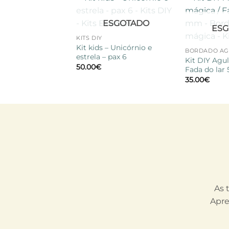
Adicionar
+
ESGOTADO
à lista de
ESG
+
desejos
KITS DIY
Kit kids – Unicórnio e
BORDADO AG
estrela – pax 6
Kit DIY Agu
50.00
€
Fada do lar
35.00
€
As 
Apre