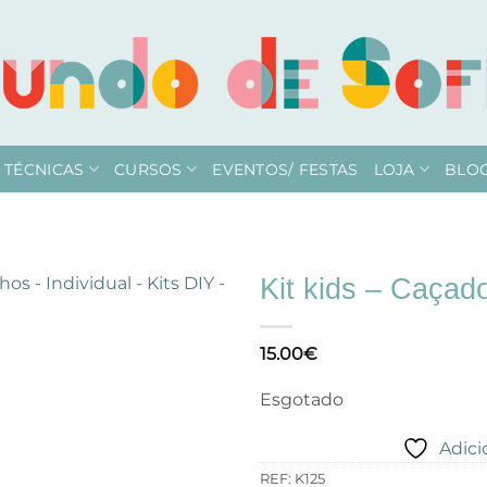
TÉCNICAS
CURSOS
EVENTOS/ FESTAS
LOJA
BLO
Kit kids – Caçado
Adicionar
15.00
€
à lista de
desejos
Esgotado
Adici
REF:
K125