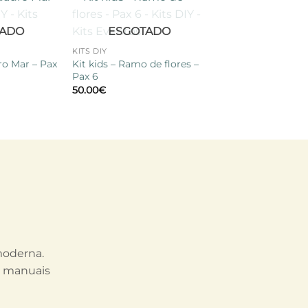
Adicionar
Adicionar
+
TADO
ESGOTADO
à lista de
à lista de
desejos
desejos
KITS DIY
ro Mar – Pax
Kit kids – Ramo de flores –
Pax 6
50.00
€
 moderna.
s manuais