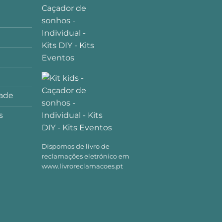
dade
s
Dispomos de livro de
reclamações eletrónico em
www.livroreclamacoes.pt