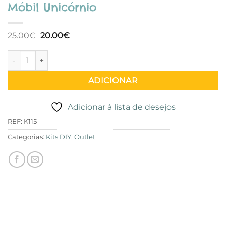
Móbil Unicórnio
O
O
25.00
€
20.00
€
preço
preço
original
atual
Quantidade de Móbil Unicórnio
era:
é:
25.00€.
20.00€.
ADICIONAR
Adicionar à lista de desejos
REF:
K115
Categorias:
Kits DIY
,
Outlet