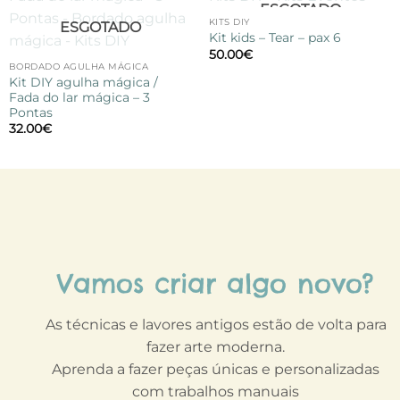
ESGOTADO
Adicionar
Adicionar
à lista de
à lista de
KITS DIY
ESGOTADO
desejos
desejos
Kit kids – Tear – pax 6
50.00
€
BORDADO AGULHA MÁGICA
Kit DIY agulha mágica /
Fada do lar mágica – 3
Pontas
32.00
€
Vamos criar algo novo?
As técnicas e lavores antigos estão de volta para
fazer arte moderna.
Aprenda a fazer peças únicas e personalizadas
com trabalhos manuais