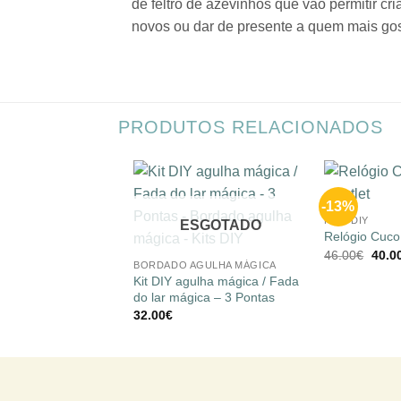
de feltro de azevinhos que vão permitir c
novos ou dar de presente a quem mais gos
PRODUTOS RELACIONADOS
+
-13%
Adicionar
KITS DIY
à lista de
ESGOTADO
+
desejos
Relógio Cuco
O
46.00
€
40.0
preç
BORDADO AGULHA MÁGICA
origi
Kit DIY agulha mágica / Fada
era:
do lar mágica – 3 Pontas
46.00
32.00
€