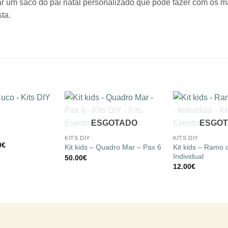
riar um saco do pai natal personalizado que pode fazer com os m
ta.
Adicionar
Adicionar
+
+
ESGOTADO
ESGO
à lista de
à lista de
desejos
desejos
KITS DIY
KITS DIY
O
0
€
Kit kids – Ramo d
Kit kids – Quadro Mar – Pax 6
o
preço
Individual
50.00
€
nal
atual
é:
12.00
€
€.
40.00€.