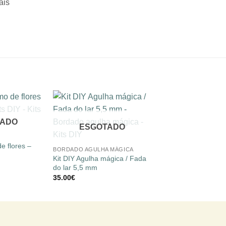
ais
Adicionar
Adicionar
TADO
à lista de
à lista de
ESGOTADO
+
desejos
desejos
e flores –
BORDADO AGULHA MÁGICA
Kit DIY Agulha mágica / Fada
do lar 5,5 mm
35.00
€