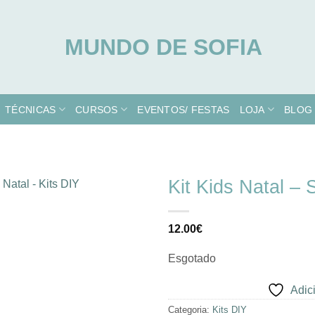
TÉCNICAS
CURSOS
EVENTOS/ FESTAS
LOJA
BLOG
Kit Kids Natal – 
Adicionar
12.00
€
à lista de
desejos
Esgotado
Adici
Categoria:
Kits DIY