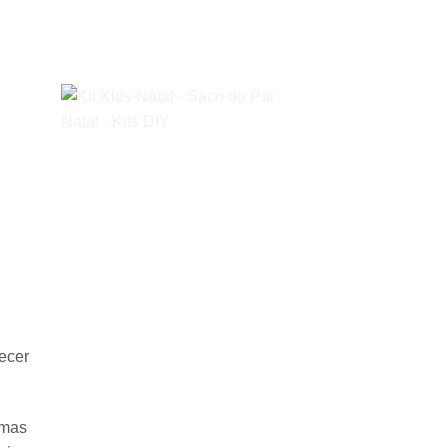
recer
rmas