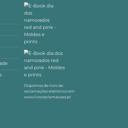
dade
s
Dispomos de livro de
reclamações eletrónico em
www.livroreclamacoes.pt