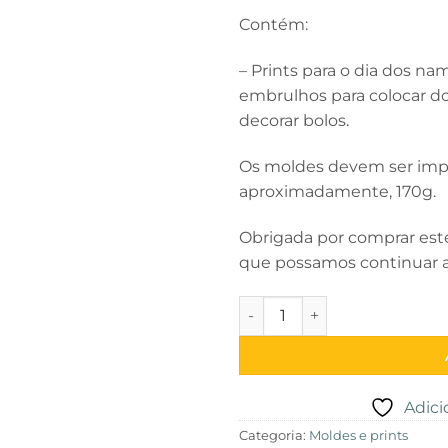
Contém:
– Prints para o dia dos na
embrulhos para colocar doc
decorar bolos.
Os moldes devem ser imp
aproximadamente, 170g.
Obrigada por comprar este
que possamos continuar a 
Quantidade de E-Book dia do
Adici
Categoria:
Moldes e prints