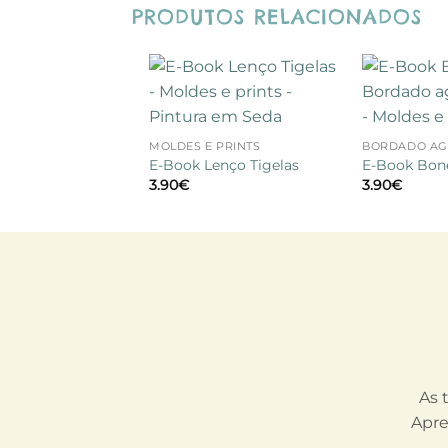
PRODUTOS RELACIONADOS
Adicionar
+
+
à lista de
desejos
MOLDES E PRINTS
BORDADO AG
E-Book Lenço Tigelas
E-Book Bon
3.90
€
3.90
€
As 
Apre