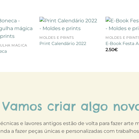
+
+
Adicionar
Adicionar
MOLDES E PRINTS
MOLDES E PRINT
à lista de
à lista de
desejos
desejos
Print Calendário 2022
E-Book Festa 
ULHA MÁGICA
2.50
€
eca
Vamos criar algo nov
técnicas e lavores antigos estão de volta para fazer arte
nda a fazer peças únicas e personalizadas com trabalho