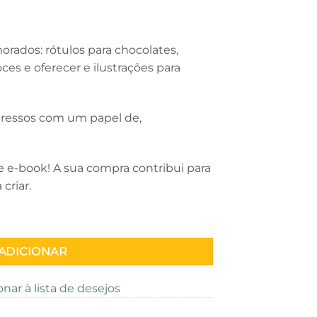
morados: rótulos para chocolates,
es e oferecer e ilustrações para
ressos com um papel de,
 e-book! A sua compra contribui para
criar.
s namorados red and pink
ADICIONAR
onar à lista de desejos