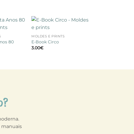
+
Adicionar
Adicionar
S
MOLDES E PRINTS
à lista de
à lista de
desejos
desejos
Anos 80
E-Book Circo
3.00
€
o?
 moderna.
s manuais