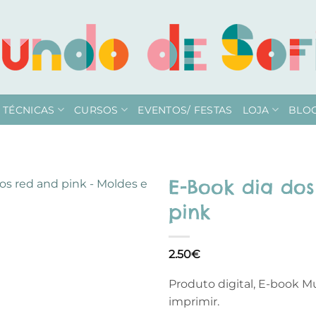
TÉCNICAS
CURSOS
EVENTOS/ FESTAS
LOJA
BLO
E-Book dia do
pink
Adicionar
à lista de
desejos
2.50
€
Produto digital, E-book M
imprimir.