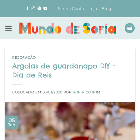
Skip
Minha Conta
Loja
Blog
to
content
DECORAÇÃO
Argolas de guardanapo DIY –
Dia de Reis
COLOCADO EM
05/01/2020
POR
SOFIA COTRIM
05
Jan