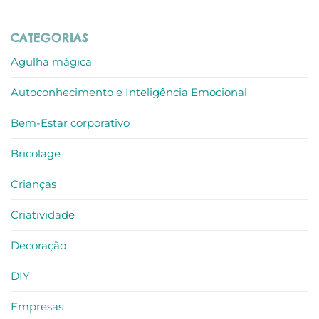
ALLO
Sofia
Sem
recebe
comentários
Prémio
em
CATEGORIAS
Escolha
Jornada
do
Imersiva
Consumidor
de
Agulha mágica
Auto-
Reconhecimento
e
Autoconhecimento e Inteligência Emocional
Reconexão
–
criatividade
no
Bem-Estar corporativo
trabalho
Bricolage
Crianças
Criatividade
Decoração
DIY
Empresas