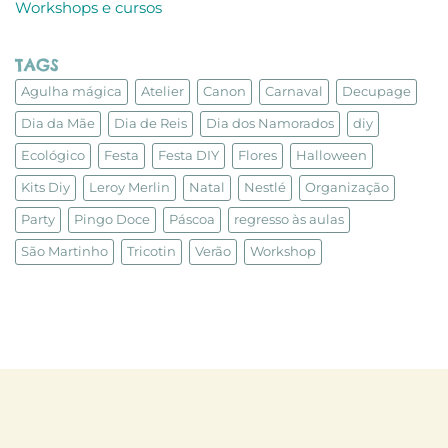
Workshops e cursos
TAGS
Agulha mágica
Atelier
Canon
Carnaval
Decupage
Dia da Mãe
Dia de Reis
Dia dos Namorados
diy
Ecológico
Festa
Festa DIY
Flores
Halloween
Kits Diy
Leroy Merlin
Natal
Nestlé
Organização
Party
Pingo Doce
Páscoa
regresso às aulas
São Martinho
Tricotin
Verão
Workshop