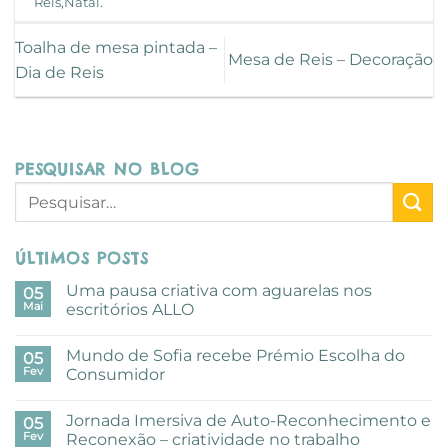
Reis
,
Natal
.
Toalha de mesa pintada –
Mesa de Reis – Decoração
Dia de Reis
PESQUISAR NO BLOG
ÚLTIMOS POSTS
Uma pausa criativa com aguarelas nos
05
Mai
escritórios ALLO
Sem
comentários
Mundo de Sofia recebe Prémio Escolha do
em
05
Uma
Fev
Consumidor
pausa
criativa
Sem
com
comentários
Jornada Imersiva de Auto-Reconhecimento e
aguarelas
em
05
nos
Mundo
Fev
Reconexão – criatividade no trabalho
escritórios
de