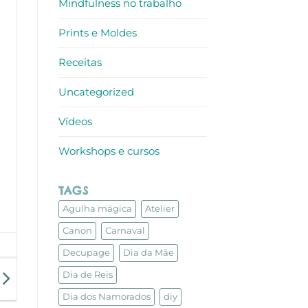
Mindfulness no trabalho
Prints e Moldes
Receitas
Uncategorized
Vídeos
Workshops e cursos
TAGS
Agulha mágica
Atelier
Canon
Carnaval
Decupage
Dia da Mãe
Dia de Reis
Dia dos Namorados
diy