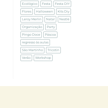
Ecológico
Festa
Festa DIY
Flores
Halloween
Kits Diy
Leroy Merlin
Natal
Nestlé
Organização
Party
Pingo Doce
Páscoa
regresso às aulas
São Martinho
Tricotin
Verão
Workshop