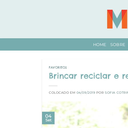
Skip
to
content
HOME
SOBRE
FAVORITOS
Brincar reciclar e re
COLOCADO EM
04/09/2019
POR
SOFIA COTR
04
Set