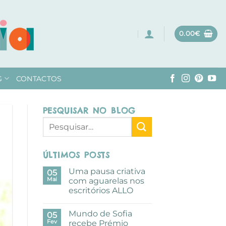
0.00
€
G
CONTACTOS
PESQUISAR NO BLOG
ÚLTIMOS POSTS
Uma pausa criativa
05
Mai
com aguarelas nos
escritórios ALLO
Sem
comentários
Mundo de Sofia
em
05
Uma
Fev
recebe Prémio