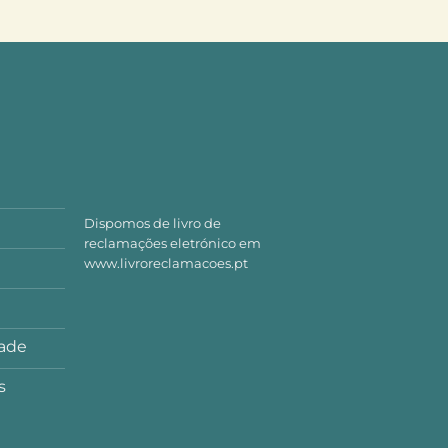
Dispomos de livro de
reclamações eletrónico em
www.livroreclamacoes.pt
dade
s