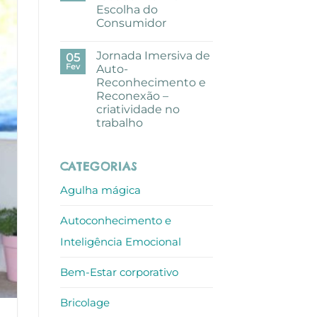
pausa
Escolha do
criativa
com
Consumidor
aguarelas
nos
Sem
escritórios
comentários
Jornada Imersiva de
em
05
ALLO
Mundo
Fev
Auto-
de
Reconhecimento e
Sofia
recebe
Reconexão –
Prémio
criatividade no
Escolha
do
trabalho
Consumidor
Sem
comentários
em
CATEGORIAS
Jornada
Imersiva
de
Agulha mágica
Auto-
Reconhecimento
e
Autoconhecimento e
Reconexão
–
criatividade
Inteligência Emocional
no
trabalho
Bem-Estar corporativo
Bricolage