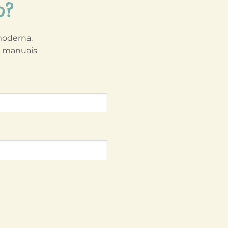
o?
 moderna.
s manuais