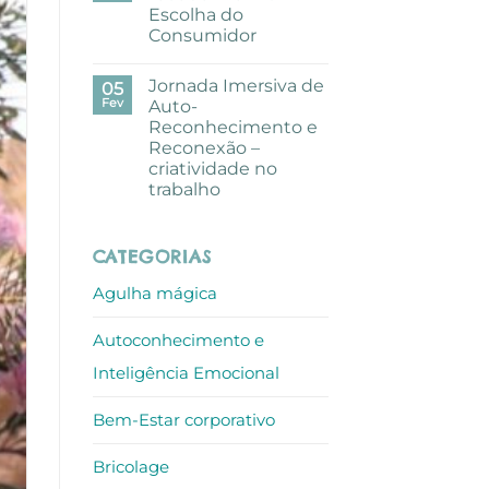
pausa
Escolha do
criativa
com
Consumidor
aguarelas
nos
Sem
escritórios
comentários
Jornada Imersiva de
em
05
ALLO
Mundo
Fev
Auto-
de
Reconhecimento e
Sofia
recebe
Reconexão –
Prémio
criatividade no
Escolha
do
trabalho
Consumidor
Sem
comentários
em
CATEGORIAS
Jornada
Imersiva
de
Agulha mágica
Auto-
Reconhecimento
e
Autoconhecimento e
Reconexão
–
criatividade
Inteligência Emocional
no
trabalho
Bem-Estar corporativo
Bricolage