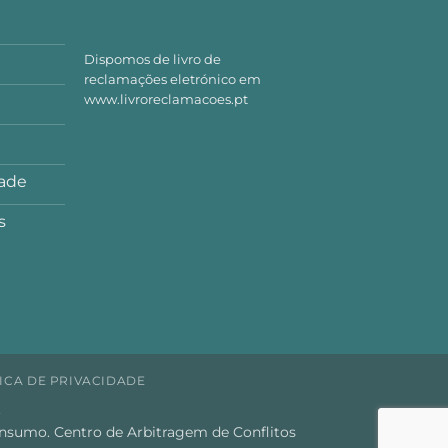
Dispomos de livro de
reclamações eletrónico em
www.livroreclamacoes.pt
dade
s
ICA DE PRIVACIDADE
.
onsumo. Centro de Arbitragem de Conflitos