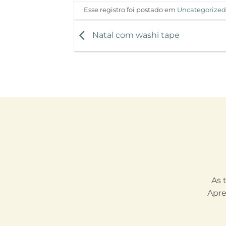
Esse registro foi postado em
Uncategorize
Natal com washi tape
As 
Apre