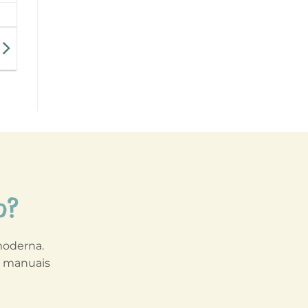
o?
 moderna.
s manuais