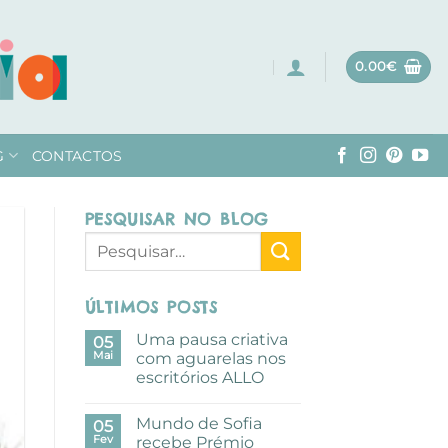
0.00
€
G
CONTACTOS
PESQUISAR NO BLOG
ÚLTIMOS POSTS
Uma pausa criativa
05
Mai
com aguarelas nos
escritórios ALLO
Sem
comentários
Mundo de Sofia
em
05
Uma
Fev
recebe Prémio