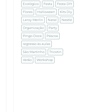
Ecológico
Festa
Festa DIY
Flores
Halloween
Kits Diy
Leroy Merlin
Natal
Nestlé
Organização
Party
Pingo Doce
Páscoa
regresso às aulas
São Martinho
Tricotin
Verão
Workshop