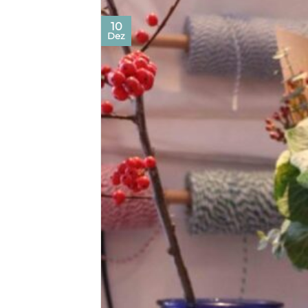
10
Dez