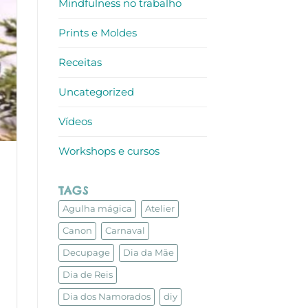
Mindfulness no trabalho
Prints e Moldes
Receitas
Uncategorized
Vídeos
Workshops e cursos
TAGS
Agulha mágica
Atelier
Canon
Carnaval
Decupage
Dia da Mãe
Dia de Reis
Dia dos Namorados
diy