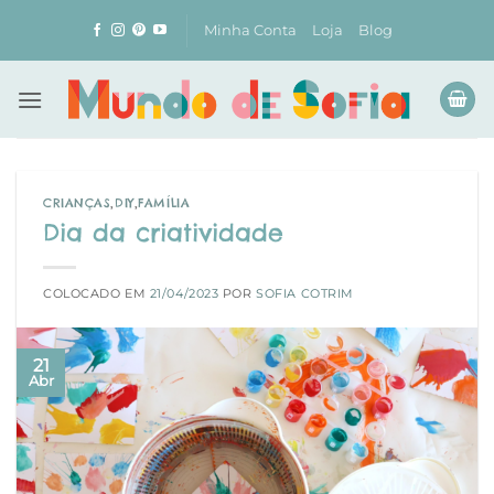
Skip
Minha Conta
Loja
Blog
to
content
CRIANÇAS
,
DIY
,
FAMÍLIA
Dia da criatividade
COLOCADO EM
21/04/2023
POR
SOFIA COTRIM
21
Abr