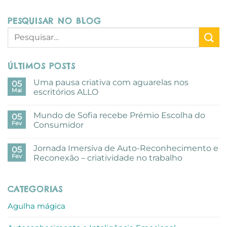
PESQUISAR NO BLOG
ÚLTIMOS POSTS
Uma pausa criativa com aguarelas nos
05
Mai
escritórios ALLO
Sem
comentários
Mundo de Sofia recebe Prémio Escolha do
em
05
Uma
Fev
Consumidor
pausa
criativa
Sem
com
comentários
Jornada Imersiva de Auto-Reconhecimento e
aguarelas
em
05
nos
Mundo
Fev
Reconexão – criatividade no trabalho
escritórios
de
ALLO
Sofia
Sem
recebe
comentários
Prémio
em
CATEGORIAS
Escolha
Jornada
do
Imersiva
Consumidor
de
Agulha mágica
Auto-
Reconhecimento
e
Reconexão