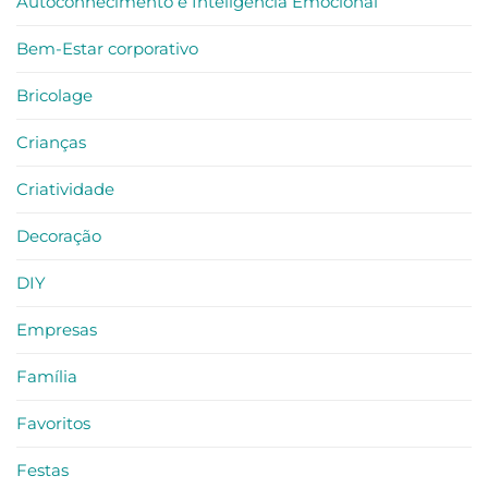
Autoconhecimento e Inteligência Emocional
–
criatividade
no
Bem-Estar corporativo
trabalho
Bricolage
Crianças
Criatividade
Decoração
DIY
Empresas
Família
Favoritos
Festas