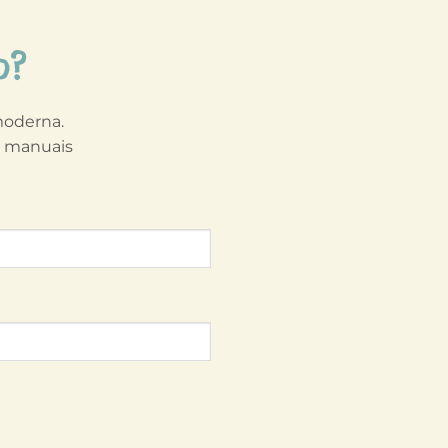
o?
 moderna.
s manuais