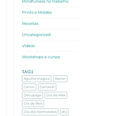
Mindfulness no trabalho
Prints e Moldes
Receitas
Uncategorized
Vídeos
Workshops e cursos
TAGS
Agulha mágica
Atelier
Canon
Carnaval
Decupage
Dia da Mãe
Dia de Reis
Dia dos Namorados
diy