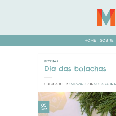
Skip
to
content
HOME
SOBRE
RECEITAS
Dia das bolachas
COLOCADO EM
05/12/2020
POR
SOFIA COTRI
05
Dez