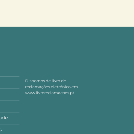
Dispomos de livro de
reclamações eletrónico em
www.livroreclamacoes.pt
dade
s