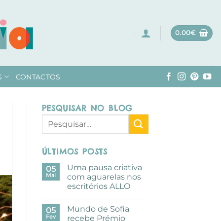
0.00
€
G
CONTACTOS
PESQUISAR NO BLOG
ÚLTIMOS POSTS
Uma pausa criativa
05
Mai
com aguarelas nos
escritórios ALLO
Sem
comentários
Mundo de Sofia
em
05
Uma
Fev
recebe Prémio