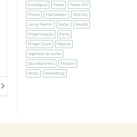
Ecológico
Festa
Festa DIY
Flores
Halloween
Kits Diy
Leroy Merlin
Natal
Nestlé
Organização
Party
Pingo Doce
Páscoa
regresso às aulas
São Martinho
Tricotin
Verão
Workshop