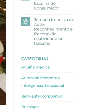
pausa
Escolha do
criativa
com
Consumidor
aguarelas
nos
Sem
escritórios
comentários
Jornada Imersiva de
em
05
ALLO
Mundo
Fev
Auto-
de
Reconhecimento e
Sofia
recebe
Reconexão –
Prémio
criatividade no
Escolha
do
trabalho
Consumidor
Sem
comentários
em
CATEGORIAS
Jornada
Imersiva
de
Agulha mágica
Auto-
Reconhecimento
e
Autoconhecimento e
Reconexão
–
criatividade
Inteligência Emocional
no
trabalho
Bem-Estar corporativo
Bricolage