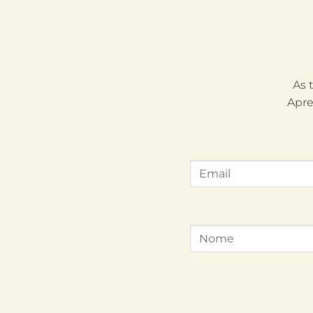
As 
Apre