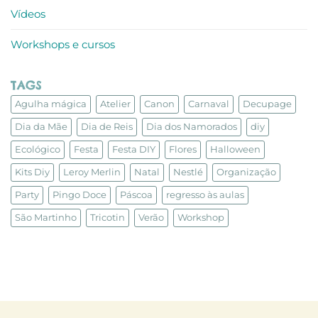
Vídeos
Workshops e cursos
TAGS
Agulha mágica
Atelier
Canon
Carnaval
Decupage
Dia da Mãe
Dia de Reis
Dia dos Namorados
diy
Ecológico
Festa
Festa DIY
Flores
Halloween
Kits Diy
Leroy Merlin
Natal
Nestlé
Organização
Party
Pingo Doce
Páscoa
regresso às aulas
São Martinho
Tricotin
Verão
Workshop