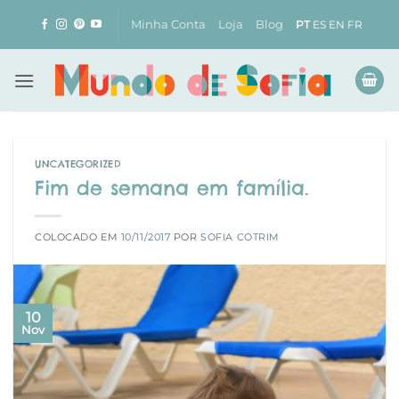
Skip
Minha Conta
Loja
Blog
PT
ES
EN
FR
to
content
UNCATEGORIZED
Fim de semana em família.
COLOCADO EM
10/11/2017
POR
SOFIA COTRIM
10
Nov