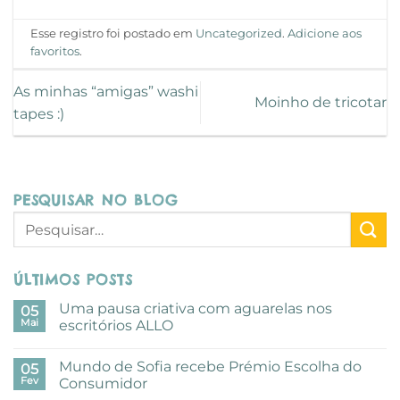
Esse registro foi postado em
Uncategorized
.
Adicione aos
favoritos
.
As minhas “amigas” washi
Moinho de tricotar
tapes :)
PESQUISAR NO BLOG
ÚLTIMOS POSTS
Uma pausa criativa com aguarelas nos
05
Mai
escritórios ALLO
Sem
comentários
Mundo de Sofia recebe Prémio Escolha do
em
05
Uma
Fev
Consumidor
pausa