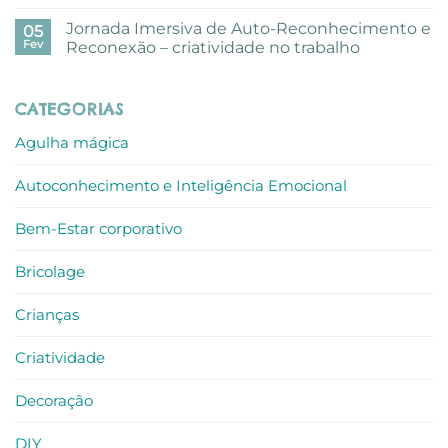
criativa
Sem
com
comentários
Jornada Imersiva de Auto-Reconhecimento e
aguarelas
em
05
nos
Mundo
Fev
Reconexão – criatividade no trabalho
escritórios
de
ALLO
Sofia
Sem
recebe
comentários
Prémio
em
CATEGORIAS
Escolha
Jornada
do
Imersiva
Consumidor
de
Agulha mágica
Auto-
Reconhecimento
e
Autoconhecimento e Inteligência Emocional
Reconexão
–
criatividade
no
Bem-Estar corporativo
trabalho
Bricolage
Crianças
Criatividade
Decoração
DIY