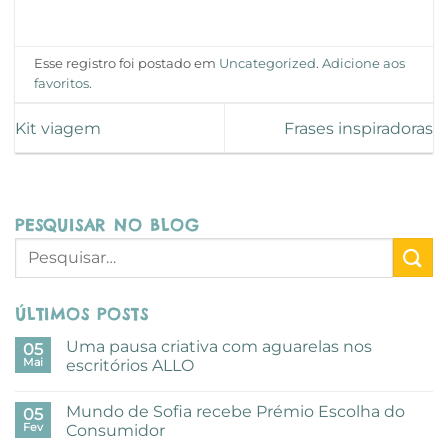
Esse registro foi postado em
Uncategorized
.
Adicione aos
favoritos
.
Kit viagem
Frases inspiradoras
PESQUISAR NO BLOG
ÚLTIMOS POSTS
Uma pausa criativa com aguarelas nos
05
Mai
escritórios ALLO
Sem
comentários
Mundo de Sofia recebe Prémio Escolha do
em
05
Uma
Fev
Consumidor
pausa