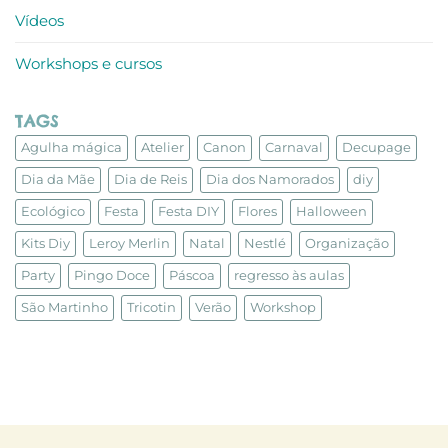
Vídeos
Workshops e cursos
TAGS
Agulha mágica
Atelier
Canon
Carnaval
Decupage
Dia da Mãe
Dia de Reis
Dia dos Namorados
diy
Ecológico
Festa
Festa DIY
Flores
Halloween
Kits Diy
Leroy Merlin
Natal
Nestlé
Organização
Party
Pingo Doce
Páscoa
regresso às aulas
São Martinho
Tricotin
Verão
Workshop