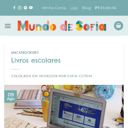
Skip
Minha Conta
Loja
Blog
PT
ES
EN
FR
to
content
UNCATEGORIZED
Livros escolares
COLOCADO EM
09/08/2018
POR
SOFIA COTRIM
09
Ago