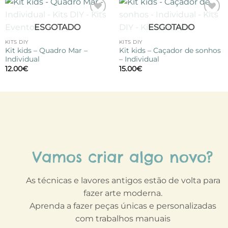
Adicionar
Adicionar
ESGOTADO
ESGOTADO
à lista de
à lista de
desejos
desejos
KITS DIY
KITS DIY
Kit kids – Quadro Mar –
Kit kids – Caçador de sonhos
Individual
– Individual
12.00
€
15.00
€
Vamos criar algo novo?
As técnicas e lavores antigos estão de volta para
fazer arte moderna.
Aprenda a fazer peças únicas e personalizadas
com trabalhos manuais