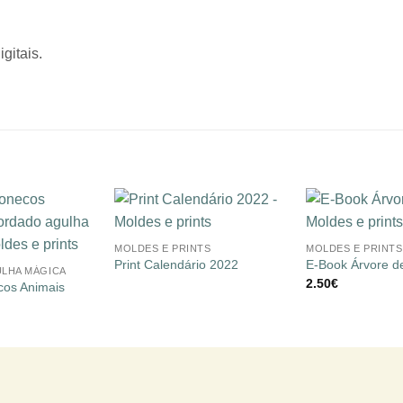
gitais.
+
+
Adicionar
Adicionar
MOLDES E PRINTS
MOLDES E PRINTS
à lista de
à lista de
desejos
desejos
Print Calendário 2022
E-Book Árvore d
LHA MÁGICA
2.50
€
cos Animais