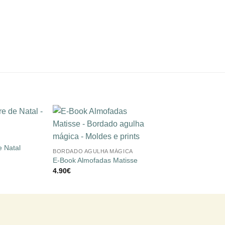
Adicionar
Adicionar
+
à lista de
à lista de
desejos
desejos
e Natal
BORDADO AGULHA MÁGICA
E-Book Almofadas Matisse
4.90
€