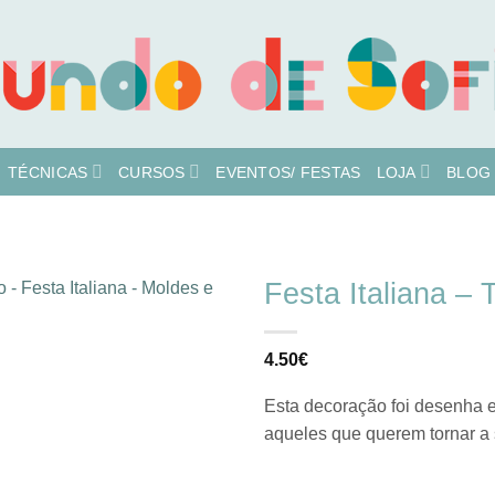
TÉCNICAS
CURSOS
EVENTOS/ FESTAS
LOJA
BLOG
Festa Italiana – 
Adicionar
4.50
€
à lista de
desejos
Esta decoração foi desenha e
aqueles que querem tornar a 