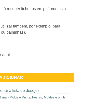
irá receber ficheiros em pdf prontos a
utilizar também, por exemplo, para
 ou palhinhas).
a aqui.
- Topo de Bolo
ADICIONAR
onar à lista de desejos
liana - Molde e Prints
,
Festas
,
Moldes e prints