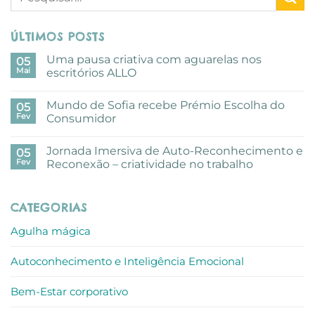
ÚLTIMOS POSTS
Uma pausa criativa com aguarelas nos
05
Mai
escritórios ALLO
Sem
comentários
Mundo de Sofia recebe Prémio Escolha do
em
05
Uma
Fev
Consumidor
pausa
criativa
Sem
com
comentários
Jornada Imersiva de Auto-Reconhecimento e
aguarelas
em
05
nos
Mundo
Fev
Reconexão – criatividade no trabalho
escritórios
de
ALLO
Sofia
Sem
recebe
comentários
Prémio
em
CATEGORIAS
Escolha
Jornada
do
Imersiva
Consumidor
de
Agulha mágica
Auto-
Reconhecimento
e
Autoconhecimento e Inteligência Emocional
Reconexão
–
criatividade
no
Bem-Estar corporativo
trabalho