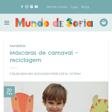
Skip
Minha Conta
Loja
Blog
to
content
FAVORITOS
Máscaras de carnaval –
reciclagem
COLOCADO EM
20/02/2020
POR
SOFIA COTRIM
20
Fev