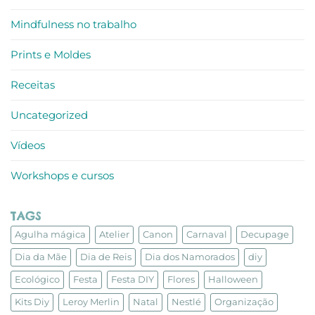
Mindfulness no trabalho
Prints e Moldes
Receitas
Uncategorized
Vídeos
Workshops e cursos
TAGS
Agulha mágica
Atelier
Canon
Carnaval
Decupage
Dia da Mãe
Dia de Reis
Dia dos Namorados
diy
Ecológico
Festa
Festa DIY
Flores
Halloween
Kits Diy
Leroy Merlin
Natal
Nestlé
Organização