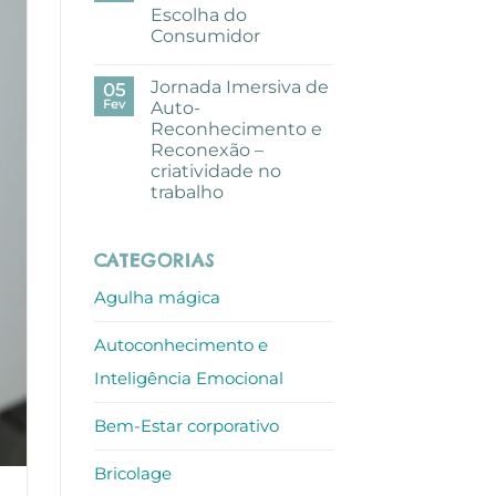
pausa
Escolha do
criativa
com
Consumidor
aguarelas
nos
Sem
escritórios
comentários
Jornada Imersiva de
em
05
ALLO
Mundo
Fev
Auto-
de
Reconhecimento e
Sofia
recebe
Reconexão –
Prémio
criatividade no
Escolha
do
trabalho
Consumidor
Sem
comentários
em
CATEGORIAS
Jornada
Imersiva
de
Agulha mágica
Auto-
Reconhecimento
e
Autoconhecimento e
Reconexão
–
criatividade
Inteligência Emocional
no
trabalho
Bem-Estar corporativo
Bricolage