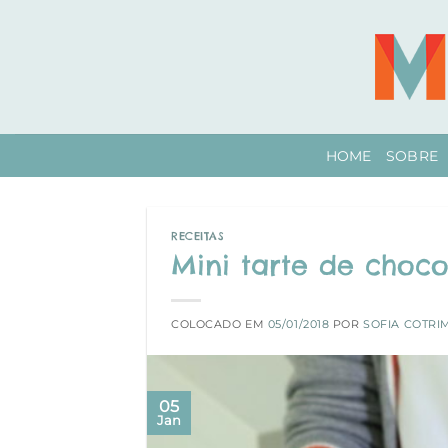
Skip
to
content
HOME
SOBRE
RECEITAS
Mini tarte de choco
COLOCADO EM
05/01/2018
POR
SOFIA COTRI
05
Jan