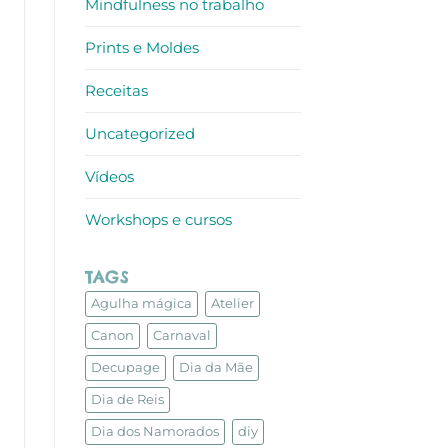
Mindfulness no trabalho
Prints e Moldes
Receitas
Uncategorized
Vídeos
Workshops e cursos
TAGS
Agulha mágica
Atelier
Canon
Carnaval
Decupage
Dia da Mãe
Dia de Reis
Dia dos Namorados
diy