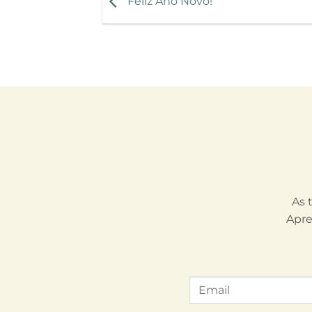
Feliz Ano Novo!
As 
Apre