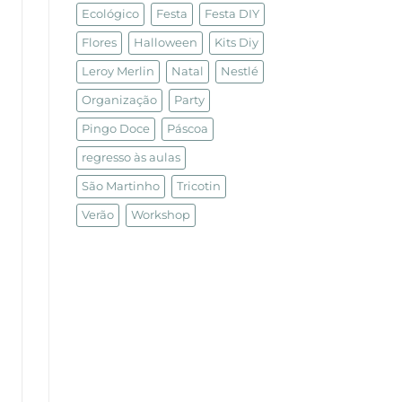
Ecológico
Festa
Festa DIY
Flores
Halloween
Kits Diy
Leroy Merlin
Natal
Nestlé
Organização
Party
Pingo Doce
Páscoa
regresso às aulas
São Martinho
Tricotin
Verão
Workshop