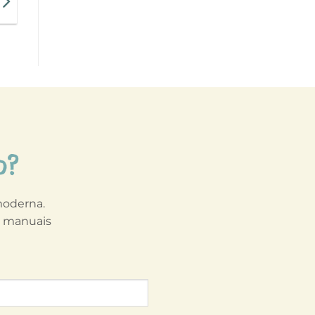
o?
 moderna.
s manuais