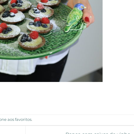
one aos favoritos
.