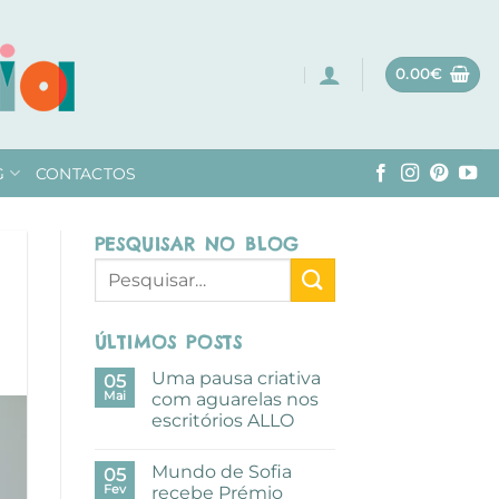
0.00
€
G
CONTACTOS
PESQUISAR NO BLOG
ÚLTIMOS POSTS
Uma pausa criativa
05
Mai
com aguarelas nos
escritórios ALLO
Sem
comentários
Mundo de Sofia
em
05
Uma
Fev
recebe Prémio