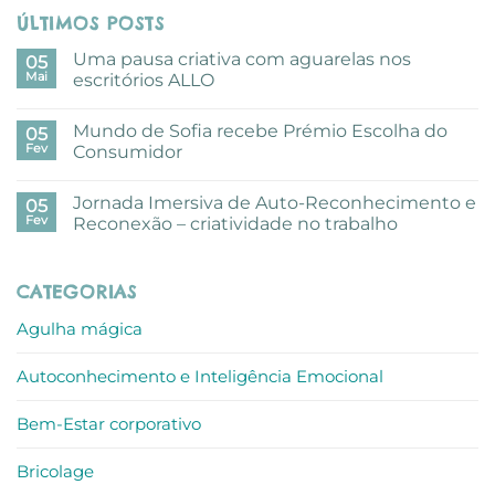
ÚLTIMOS POSTS
Uma pausa criativa com aguarelas nos
05
Mai
escritórios ALLO
Sem
comentários
Mundo de Sofia recebe Prémio Escolha do
em
05
Uma
Fev
Consumidor
pausa
criativa
Sem
com
comentários
Jornada Imersiva de Auto-Reconhecimento e
aguarelas
em
05
nos
Mundo
Fev
Reconexão – criatividade no trabalho
escritórios
de
ALLO
Sofia
Sem
recebe
comentários
Prémio
em
CATEGORIAS
Escolha
Jornada
do
Imersiva
Consumidor
de
Agulha mágica
Auto-
Reconhecimento
e
Autoconhecimento e Inteligência Emocional
Reconexão
–
criatividade
no
Bem-Estar corporativo
trabalho
Bricolage