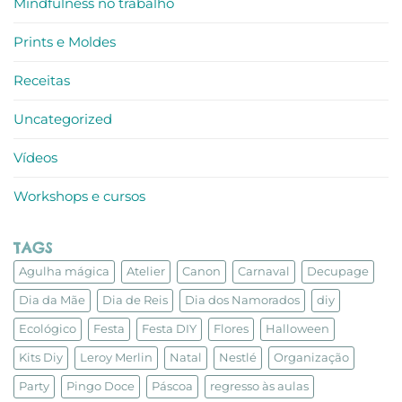
Mindfulness no trabalho
Prints e Moldes
Receitas
Uncategorized
Vídeos
Workshops e cursos
TAGS
Agulha mágica
Atelier
Canon
Carnaval
Decupage
Dia da Mãe
Dia de Reis
Dia dos Namorados
diy
Ecológico
Festa
Festa DIY
Flores
Halloween
Kits Diy
Leroy Merlin
Natal
Nestlé
Organização
Party
Pingo Doce
Páscoa
regresso às aulas