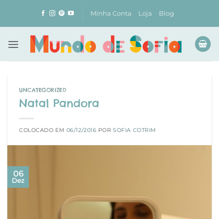
Skip
Minha Conta
Loja
Blog
to
content
UNCATEGORIZED
Natal Pandora
COLOCADO EM
06/12/2016
POR
SOFIA COTRIM
06
Dez