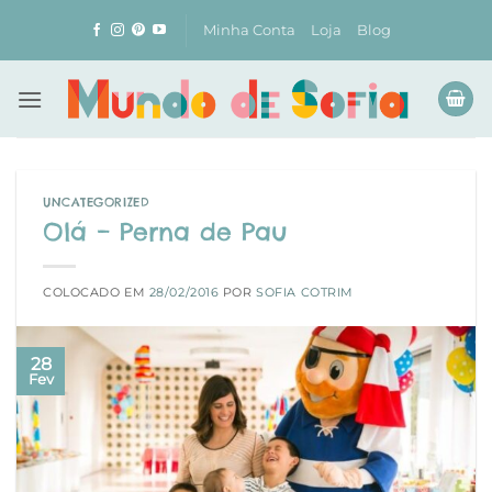
Skip
Minha Conta
Loja
Blog
to
content
UNCATEGORIZED
Olá – Perna de Pau
COLOCADO EM
28/02/2016
POR
SOFIA COTRIM
28
Fev