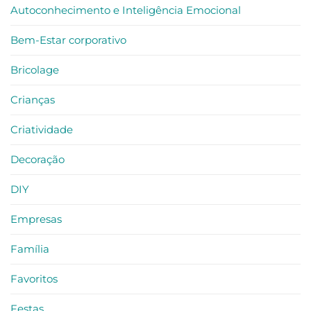
e
Autoconhecimento e Inteligência Emocional
Reconexão
–
criatividade
no
Bem-Estar corporativo
trabalho
Bricolage
Crianças
Criatividade
Decoração
DIY
Empresas
Família
Favoritos
Festas