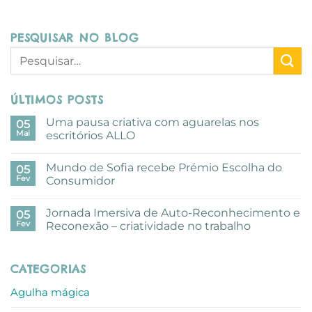
PESQUISAR NO BLOG
ÚLTIMOS POSTS
Uma pausa criativa com aguarelas nos
05
Mai
escritórios ALLO
Sem
comentários
Mundo de Sofia recebe Prémio Escolha do
em
05
Uma
Fev
Consumidor
pausa
criativa
Sem
com
comentários
Jornada Imersiva de Auto-Reconhecimento e
aguarelas
em
05
nos
Mundo
Fev
Reconexão – criatividade no trabalho
escritórios
de
ALLO
Sofia
Sem
recebe
comentários
Prémio
em
CATEGORIAS
Escolha
Jornada
do
Imersiva
Consumidor
de
Agulha mágica
Auto-
Reconhecimento