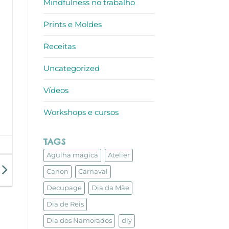
Mindfulness no trabalho
Prints e Moldes
Receitas
Uncategorized
Vídeos
Workshops e cursos
TAGS
Agulha mágica
Atelier
Canon
Carnaval
Decupage
Dia da Mãe
Dia de Reis
Dia dos Namorados
diy