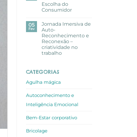
pausa
Escolha do
criativa
com
Consumidor
aguarelas
nos
Sem
escritórios
comentários
Jornada Imersiva de
em
05
ALLO
Mundo
Fev
Auto-
de
Reconhecimento e
Sofia
recebe
Reconexão –
Prémio
criatividade no
Escolha
do
trabalho
Consumidor
Sem
comentários
em
CATEGORIAS
Jornada
Imersiva
de
Agulha mágica
Auto-
Reconhecimento
e
Autoconhecimento e
Reconexão
–
criatividade
Inteligência Emocional
no
trabalho
Bem-Estar corporativo
Bricolage