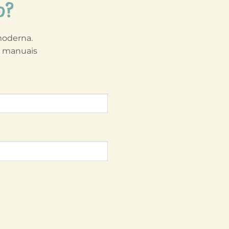
o?
 moderna.
s manuais