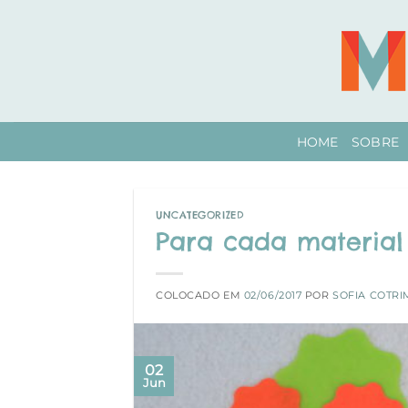
Skip
to
content
HOME
SOBRE
UNCATEGORIZED
Para cada material
COLOCADO EM
02/06/2017
POR
SOFIA COTRI
02
Jun