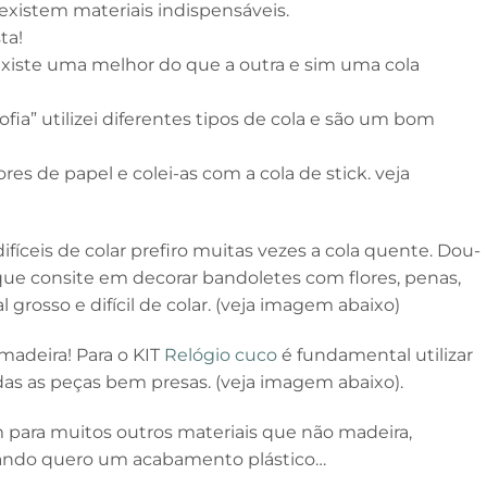
xistem materiais indispensáveis.
ta!
 existe uma melhor do que a outra e sim uma cola
fia” utilizei diferentes tipos de cola e são um bom
lores de papel e colei-as com a cola de stick. veja
fíceis de colar prefiro muitas vezes a cola quente. Dou-
ue consite em decorar bandoletes com flores, penas,
al grosso e difícil de colar. (veja imagem abaixo)
 madeira! Para o KIT
Relógio cuco
é fundamental utilizar
odas as peças bem presas. (veja imagem abaixo).
m para muitos outros materiais que não madeira,
ando quero um acabamento plástico…