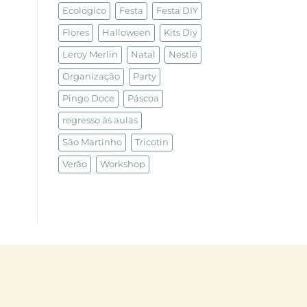
Ecológico
Festa
Festa DIY
Flores
Halloween
Kits Diy
Leroy Merlin
Natal
Nestlé
Organização
Party
Pingo Doce
Páscoa
regresso às aulas
São Martinho
Tricotin
Verão
Workshop