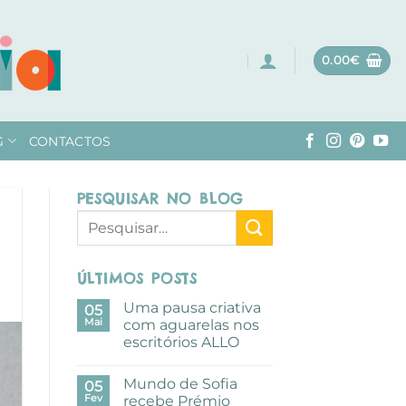
0.00
€
G
CONTACTOS
PESQUISAR NO BLOG
ÚLTIMOS POSTS
Uma pausa criativa
05
Mai
com aguarelas nos
escritórios ALLO
Sem
comentários
Mundo de Sofia
em
05
Uma
Fev
recebe Prémio