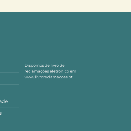
Dispomos de livro de
reclamações eletrónico em
www.livroreclamacoes.pt
dade
s