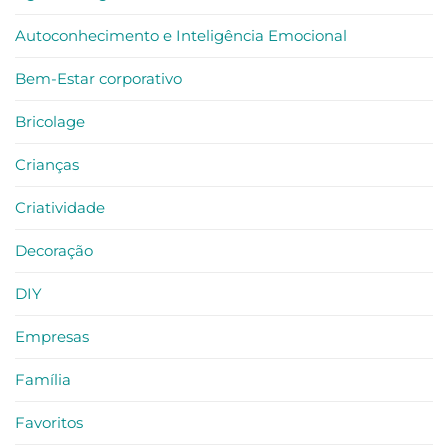
Reconhecimento
e
Autoconhecimento e Inteligência Emocional
Reconexão
–
criatividade
no
Bem-Estar corporativo
trabalho
Bricolage
Crianças
Criatividade
Decoração
DIY
Empresas
Família
Favoritos