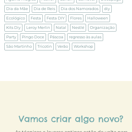
Dia da Mãe
Dia de Reis
Dia dos Namorados
diy
Ecológico
Festa
Festa DIY
Flores
Halloween
Kits Diy
Leroy Merlin
Natal
Nestlé
Organização
Party
Pingo Doce
Páscoa
regresso às aulas
São Martinho
Tricotin
Verão
Workshop
Vamos criar algo novo?