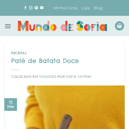
Skip
Minha Conta
Loja
Blog
to
content
RECEITAS
Patê de Batata Doce
COLOCADO EM
11/03/2023
POR
SOFIA COTRIM
11
Mar