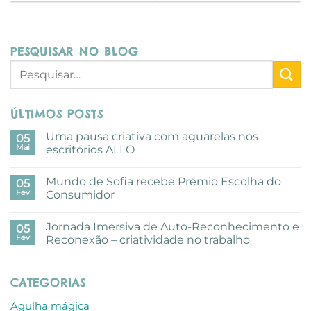
PESQUISAR NO BLOG
ÚLTIMOS POSTS
Uma pausa criativa com aguarelas nos
05
Mai
escritórios ALLO
Sem
comentários
Mundo de Sofia recebe Prémio Escolha do
em
05
Uma
Fev
Consumidor
pausa
criativa
Sem
com
comentários
Jornada Imersiva de Auto-Reconhecimento e
aguarelas
em
05
nos
Mundo
Fev
Reconexão – criatividade no trabalho
escritórios
de
ALLO
Sofia
Sem
recebe
comentários
Prémio
em
CATEGORIAS
Escolha
Jornada
do
Imersiva
Consumidor
de
Agulha mágica
Auto-