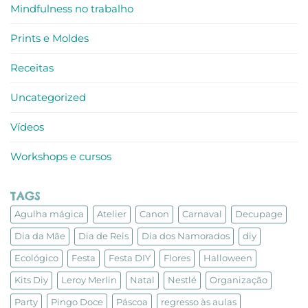
Mindfulness no trabalho
Prints e Moldes
Receitas
Uncategorized
Vídeos
Workshops e cursos
TAGS
Agulha mágica
Atelier
Canon
Carnaval
Decupage
Dia da Mãe
Dia de Reis
Dia dos Namorados
diy
Ecológico
Festa
Festa DIY
Flores
Halloween
Kits Diy
Leroy Merlin
Natal
Nestlé
Organização
Party
Pingo Doce
Páscoa
regresso às aulas