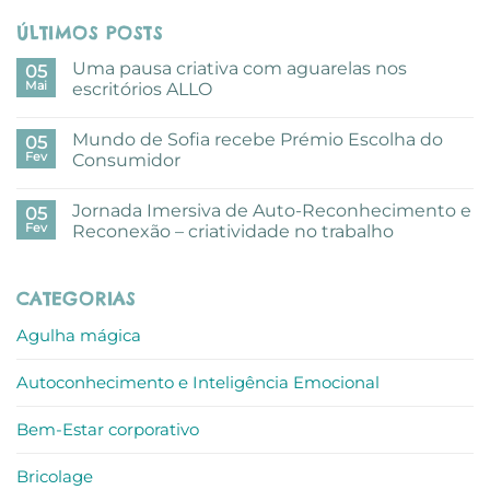
ÚLTIMOS POSTS
Uma pausa criativa com aguarelas nos
05
Mai
escritórios ALLO
Sem
comentários
Mundo de Sofia recebe Prémio Escolha do
em
05
Uma
Fev
Consumidor
pausa
criativa
Sem
com
comentários
Jornada Imersiva de Auto-Reconhecimento e
aguarelas
em
05
nos
Mundo
Fev
Reconexão – criatividade no trabalho
escritórios
de
ALLO
Sofia
Sem
recebe
comentários
Prémio
em
CATEGORIAS
Escolha
Jornada
do
Imersiva
Consumidor
de
Agulha mágica
Auto-
Reconhecimento
e
Autoconhecimento e Inteligência Emocional
Reconexão
–
criatividade
no
Bem-Estar corporativo
trabalho
Bricolage