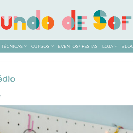
TÉCNICAS
CURSOS
EVENTOS/ FESTAS
LOJA
BLO
édio
M