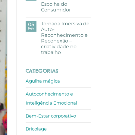
pausa
Escolha do
criativa
com
Consumidor
aguarelas
nos
Sem
escritórios
comentários
Jornada Imersiva de
em
05
ALLO
Mundo
Fev
Auto-
de
Reconhecimento e
Sofia
recebe
Reconexão –
Prémio
criatividade no
Escolha
do
trabalho
Consumidor
Sem
comentários
em
CATEGORIAS
Jornada
Imersiva
de
Agulha mágica
Auto-
Reconhecimento
e
Autoconhecimento e
Reconexão
–
criatividade
Inteligência Emocional
no
trabalho
Bem-Estar corporativo
Bricolage