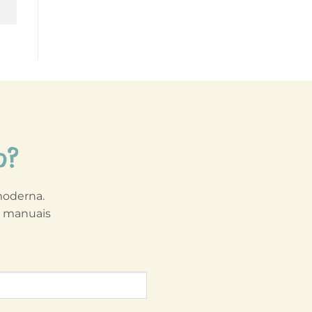
o?
 moderna.
s manuais