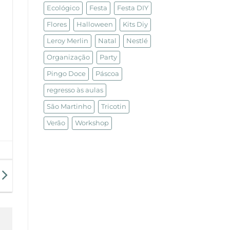
Ecológico
Festa
Festa DIY
Flores
Halloween
Kits Diy
Leroy Merlin
Natal
Nestlé
Organização
Party
Pingo Doce
Páscoa
regresso às aulas
São Martinho
Tricotin
Verão
Workshop