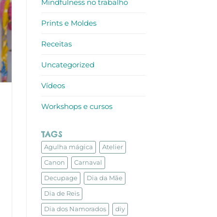
Mindfulness no trabalho
Prints e Moldes
Receitas
Uncategorized
Vídeos
Workshops e cursos
TAGS
Agulha mágica
Atelier
Canon
Carnaval
Decupage
Dia da Mãe
Dia de Reis
Dia dos Namorados
diy