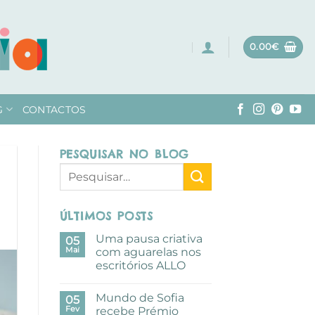
0.00
€
G
CONTACTOS
PESQUISAR NO BLOG
ÚLTIMOS POSTS
Uma pausa criativa
05
Mai
com aguarelas nos
escritórios ALLO
Sem
comentários
Mundo de Sofia
em
05
Uma
Fev
recebe Prémio