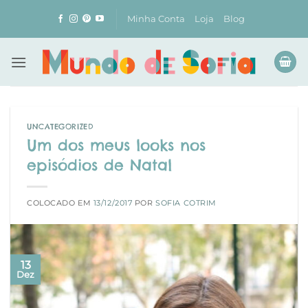
Skip
Minha Conta
Loja
Blog
to
content
UNCATEGORIZED
Um dos meus looks nos
episódios de Natal
COLOCADO EM
13/12/2017
POR
SOFIA COTRIM
13
Dez