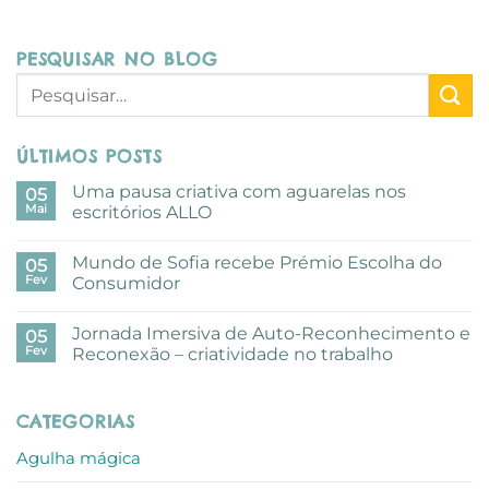
PESQUISAR NO BLOG
ÚLTIMOS POSTS
Uma pausa criativa com aguarelas nos
05
Mai
escritórios ALLO
Sem
comentários
Mundo de Sofia recebe Prémio Escolha do
em
05
Uma
Fev
Consumidor
pausa
criativa
Sem
com
comentários
Jornada Imersiva de Auto-Reconhecimento e
aguarelas
em
05
nos
Mundo
Fev
Reconexão – criatividade no trabalho
escritórios
de
ALLO
Sofia
Sem
recebe
comentários
Prémio
em
CATEGORIAS
Escolha
Jornada
do
Imersiva
Consumidor
de
Agulha mágica
Auto-
Reconhecimento