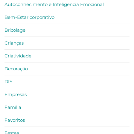
e
Autoconhecimento e Inteligência Emocional
Reconexão
–
criatividade
no
Bem-Estar corporativo
trabalho
Bricolage
Crianças
Criatividade
Decoração
DIY
Empresas
Família
Favoritos
Festas