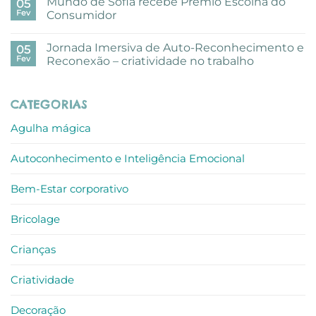
Mundo de Sofia recebe Prémio Escolha do
em
05
Uma
Fev
Consumidor
pausa
criativa
Sem
com
comentários
Jornada Imersiva de Auto-Reconhecimento e
aguarelas
em
05
nos
Mundo
Fev
Reconexão – criatividade no trabalho
escritórios
de
ALLO
Sofia
Sem
recebe
comentários
Prémio
em
CATEGORIAS
Escolha
Jornada
do
Imersiva
Consumidor
de
Agulha mágica
Auto-
Reconhecimento
e
Autoconhecimento e Inteligência Emocional
Reconexão
–
criatividade
no
Bem-Estar corporativo
trabalho
Bricolage
Crianças
Criatividade
Decoração