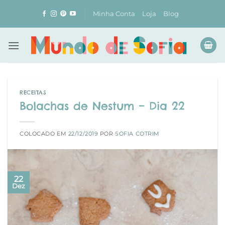
Skip
Minha Conta
Loja
Blog
to
content
RECEITAS
Bolachas de Nestum – Dia 22
COLOCADO EM
22/12/2019
POR
SOFIA COTRIM
22
Dez