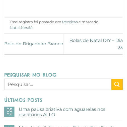
Esse registro foi postado em
Receitas
e marcado
Natal
,
Nestlé
.
Bolas de Natal DIY – Dia
Bolo de Brigadeiro Branco
23
PESQUISAR NO BLOG
ÚLTIMOS POSTS
Uma pausa criativa com aguarelas nos
05
Mai
escritórios ALLO
Sem
comentários