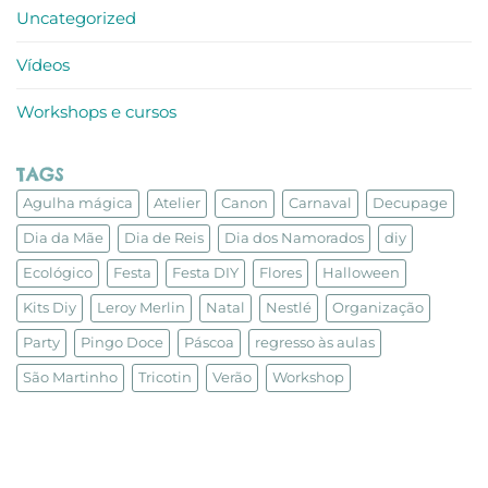
Uncategorized
Vídeos
Workshops e cursos
TAGS
Agulha mágica
Atelier
Canon
Carnaval
Decupage
Dia da Mãe
Dia de Reis
Dia dos Namorados
diy
Ecológico
Festa
Festa DIY
Flores
Halloween
Kits Diy
Leroy Merlin
Natal
Nestlé
Organização
Party
Pingo Doce
Páscoa
regresso às aulas
São Martinho
Tricotin
Verão
Workshop