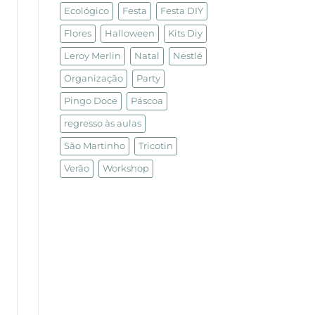
Ecológico
Festa
Festa DIY
Flores
Halloween
Kits Diy
Leroy Merlin
Natal
Nestlé
Organização
Party
Pingo Doce
Páscoa
regresso às aulas
São Martinho
Tricotin
Verão
Workshop