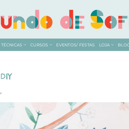
TÉCNICAS
CURSOS
EVENTOS/ FESTAS
LOJA
BLO
DIY
M