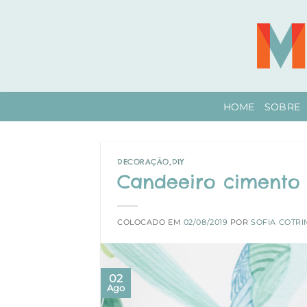
Skip
to
content
HOME
SOBRE
DECORAÇÃO
,
DIY
Candeeiro cimento 
COLOCADO EM
02/08/2019
POR
SOFIA COTRI
02
Ago