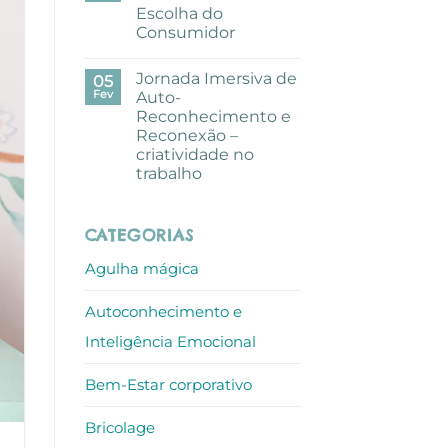
pausa
Escolha do
criativa
com
Consumidor
aguarelas
nos
Sem
escritórios
comentários
Jornada Imersiva de
em
05
ALLO
Mundo
Fev
Auto-
de
Reconhecimento e
Sofia
recebe
Reconexão –
Prémio
criatividade no
Escolha
do
trabalho
Consumidor
Sem
comentários
em
CATEGORIAS
Jornada
Imersiva
de
Agulha mágica
Auto-
Reconhecimento
e
Autoconhecimento e
Reconexão
–
criatividade
Inteligência Emocional
no
trabalho
Bem-Estar corporativo
Bricolage