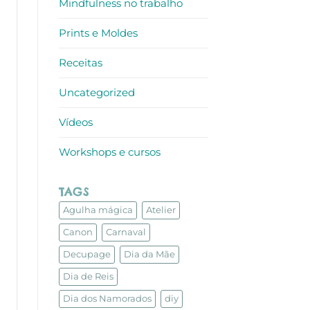
Mindfulness no trabalho
Prints e Moldes
Receitas
Uncategorized
Vídeos
Workshops e cursos
TAGS
Agulha mágica
Atelier
Canon
Carnaval
Decupage
Dia da Mãe
Dia de Reis
Dia dos Namorados
diy