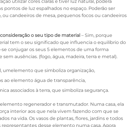
o utilizar cores claras e tiver luz natural, poderá
 pontos de luz espalhados no espaço. Poderão ser
o, ou candeeiros de mesa, pequenos focos ou candeeiros
consideração o seu tipo de material
– Sim, porque
ial tem o seu significado que influencia o equilíbrio do
-se conjugar os seus 5 elementos de uma forma
sem ausências. (fogo, água, madeira, terra e metal).
, umelemento que simboliza organização,
s ao elemento água de transparência,
ica associados à terra, que simboliza segurança.
elemento regenerador e transmutador. Numa casa, ela
força interior aos que nela vivem fazendo com que se
s na vida. Os vasos de plantas, flores, jardins e todos
res representantes desse elemento numa casa. Agora