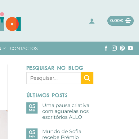
0.00
€
G
CONTACTOS
PESQUISAR NO BLOG
ÚLTIMOS POSTS
Uma pausa criativa
05
Mai
com aguarelas nos
escritórios ALLO
Sem
comentários
Mundo de Sofia
em
05
Uma
Fev
recebe Prémio