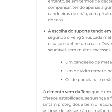
entanto, se em termos de decoraçã
compensar, tendo apenas alguns
candeeiros de chão, com pé alt
de teto.
A escolha do suporte tendo em 
segundo o Feng Shui, cada mater
espaço e define uma casa. Deve
saudável, sem muitos excessos e 
Um candeeiro de metal
Um de vidro remete-no
Os de porcelana e cerâm
O
cimento vem da Terra
que é um 
oferece estabilidade, segurança e 
sintam protegidos e bem direcionado
os tipos de cristais são os melho