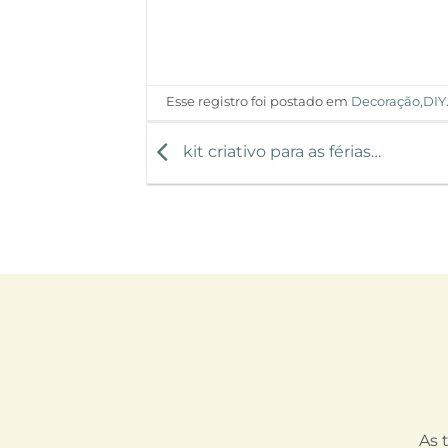
Esse registro foi postado em
Decoração
,
DIY
kit criativo para as férias…
As 