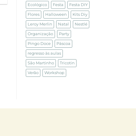
Ecológico
Festa
Festa DIY
Flores
Halloween
Kits Diy
Leroy Merlin
Natal
Nestlé
Organização
Party
Pingo Doce
Páscoa
regresso às aulas
São Martinho
Tricotin
Verão
Workshop