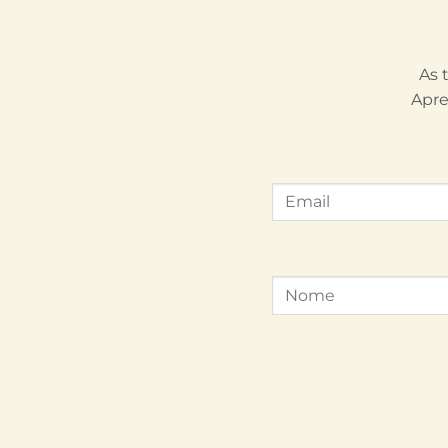
As 
Apre