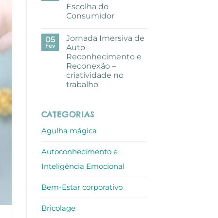
pausa
Escolha do
criativa
com
Consumidor
aguarelas
nos
Sem
escritórios
comentários
Jornada Imersiva de
em
05
ALLO
Mundo
Fev
Auto-
de
Reconhecimento e
Sofia
recebe
Reconexão –
Prémio
criatividade no
Escolha
do
trabalho
Consumidor
Sem
comentários
em
CATEGORIAS
Jornada
Imersiva
de
Agulha mágica
Auto-
Reconhecimento
e
Autoconhecimento e
Reconexão
–
criatividade
Inteligência Emocional
no
trabalho
Bem-Estar corporativo
Bricolage