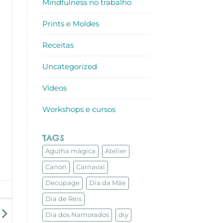
Mindfulness no trabalho
Prints e Moldes
Receitas
Uncategorized
Vídeos
Workshops e cursos
TAGS
Agulha mágica
Atelier
Canon
Carnaval
Decupage
Dia da Mãe
Dia de Reis
Dia dos Namorados
diy