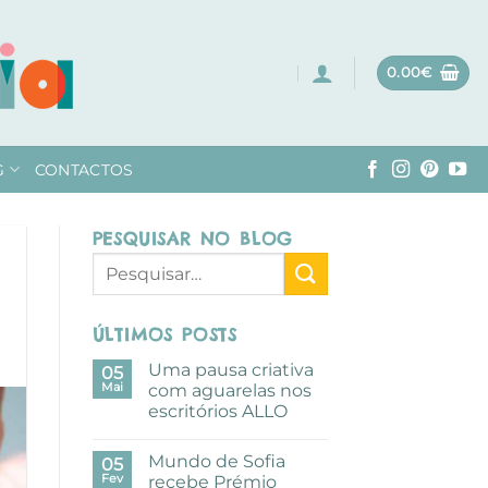
0.00
€
G
CONTACTOS
PESQUISAR NO BLOG
ÚLTIMOS POSTS
Uma pausa criativa
05
Mai
com aguarelas nos
escritórios ALLO
Sem
comentários
Mundo de Sofia
em
05
Uma
Fev
recebe Prémio