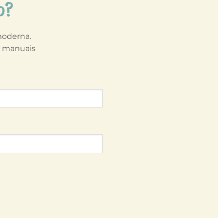
o?
 moderna.
s manuais