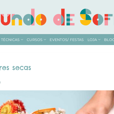
TÉCNICAS
CURSOS
EVENTOS/ FESTAS
LOJA
BLO
res secas
M