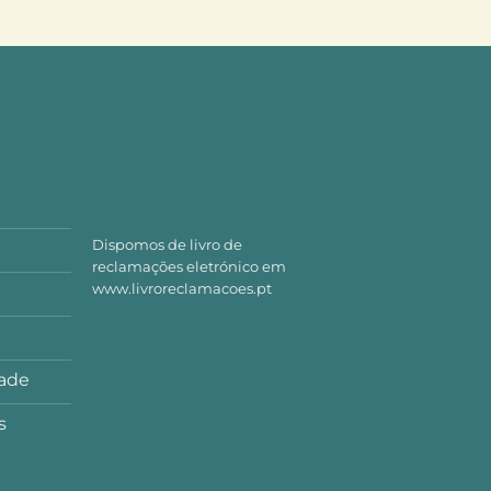
Dispomos de livro de
reclamações eletrónico em
www.livroreclamacoes.pt
dade
s