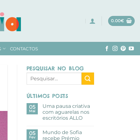
0.00
€
G
CONTACTOS
PESQUISAR NO BLOG
ÚLTIMOS POSTS
Uma pausa criativa
05
Mai
com aguarelas nos
escritórios ALLO
Sem
comentários
Mundo de Sofia
em
05
Uma
Fev
recebe Prémio