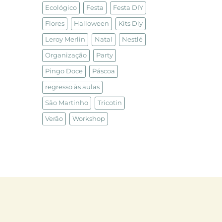
Ecológico
Festa
Festa DIY
Flores
Halloween
Kits Diy
Leroy Merlin
Natal
Nestlé
Organização
Party
Pingo Doce
Páscoa
regresso às aulas
São Martinho
Tricotin
Verão
Workshop