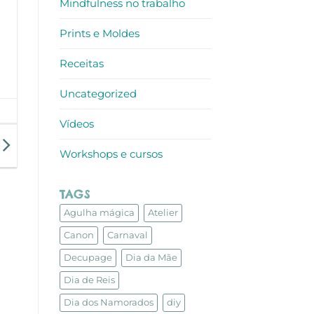
Mindfulness no trabalho
Prints e Moldes
Receitas
Uncategorized
Vídeos
Workshops e cursos
TAGS
Agulha mágica
Atelier
Canon
Carnaval
Decupage
Dia da Mãe
Dia de Reis
Dia dos Namorados
diy