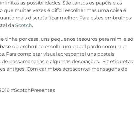
nfinitas as possibilidades. São tantos os papéis e as
 que muitas vezes é difícil escolher mas uma coisa é
 quanto mais discreta ficar melhor. Para estes embrulhos
stal da
Scotch
.
ue tinha por casa, uns pequenos tesouros para mim, e só
a a base do embrulho escolhi um papel pardo comum e
 Para completar visual acrescentei uns postais
as de passamanarias e algumas decorações. Fiz etiquetas
ldes antigos. Com carimbos acrescentei mensagens de
2016 #ScotchPresentes