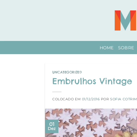
Skip
to
content
HOME
SOBRE
UNCATEGORIZED
Embrulhos Vintage
COLOCADO EM
01/12/2016
POR
SOFIA COTRI
01
Dez