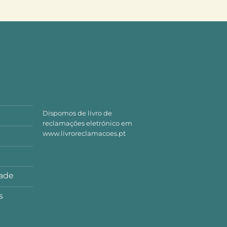
Dispomos de livro de
reclamações eletrónico em
www.livroreclamacoes.pt
dade
s