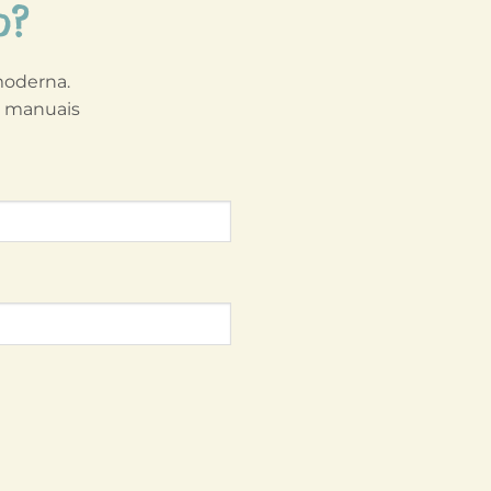
o?
 moderna.
s manuais