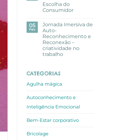
pausa
Escolha do
criativa
com
Consumidor
aguarelas
nos
Sem
escritórios
comentários
Jornada Imersiva de
em
05
ALLO
Mundo
Fev
Auto-
de
Reconhecimento e
Sofia
recebe
Reconexão –
Prémio
criatividade no
Escolha
do
trabalho
Consumidor
Sem
comentários
em
CATEGORIAS
Jornada
Imersiva
de
Agulha mágica
Auto-
Reconhecimento
e
Autoconhecimento e
Reconexão
–
criatividade
Inteligência Emocional
no
trabalho
Bem-Estar corporativo
Bricolage