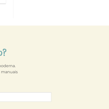
o?
 moderna.
s manuais