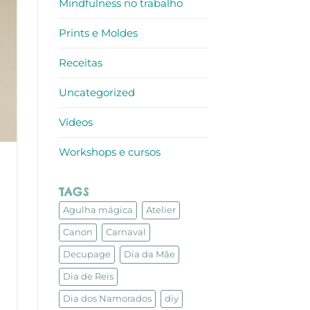
Mindfulness no trabalho
Prints e Moldes
Receitas
Uncategorized
Vídeos
Workshops e cursos
TAGS
Agulha mágica
Atelier
Canon
Carnaval
Decupage
Dia da Mãe
Dia de Reis
Dia dos Namorados
diy