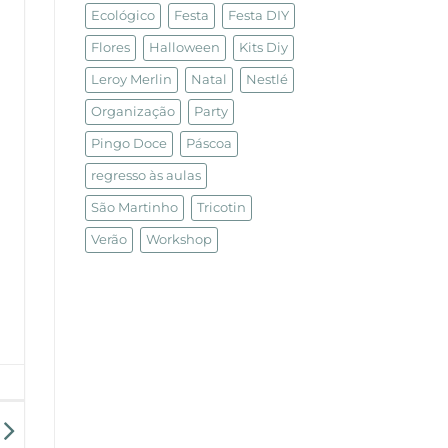
Ecológico
Festa
Festa DIY
Flores
Halloween
Kits Diy
Leroy Merlin
Natal
Nestlé
Organização
Party
Pingo Doce
Páscoa
regresso às aulas
São Martinho
Tricotin
Verão
Workshop