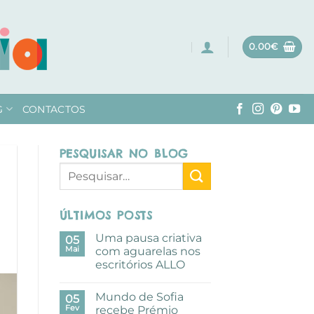
0.00
€
G
CONTACTOS
PESQUISAR NO BLOG
ÚLTIMOS POSTS
Uma pausa criativa
05
Mai
com aguarelas nos
escritórios ALLO
Sem
comentários
Mundo de Sofia
em
05
Uma
Fev
recebe Prémio