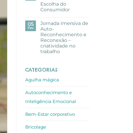
pausa
Escolha do
criativa
com
Consumidor
aguarelas
nos
Sem
escritórios
comentários
Jornada Imersiva de
em
05
ALLO
Mundo
Fev
Auto-
de
Reconhecimento e
Sofia
recebe
Reconexão –
Prémio
criatividade no
Escolha
do
trabalho
Consumidor
Sem
comentários
em
CATEGORIAS
Jornada
Imersiva
de
Agulha mágica
Auto-
Reconhecimento
e
Autoconhecimento e
Reconexão
–
criatividade
Inteligência Emocional
no
trabalho
Bem-Estar corporativo
Bricolage