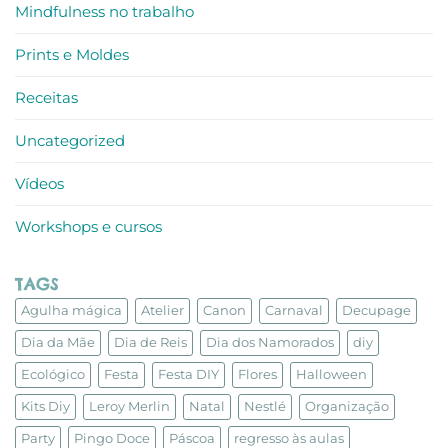
Mindfulness no trabalho
Prints e Moldes
Receitas
Uncategorized
Vídeos
Workshops e cursos
TAGS
Agulha mágica
Atelier
Canon
Carnaval
Decupage
Dia da Mãe
Dia de Reis
Dia dos Namorados
diy
Ecológico
Festa
Festa DIY
Flores
Halloween
Kits Diy
Leroy Merlin
Natal
Nestlé
Organização
Party
Pingo Doce
Páscoa
regresso às aulas