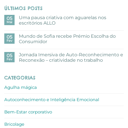
ÚLTIMOS POSTS
Uma pausa criativa com aguarelas nos
05
Mai
escritórios ALLO
Sem
comentários
Mundo de Sofia recebe Prémio Escolha do
em
05
Uma
Fev
Consumidor
pausa
criativa
Sem
com
comentários
Jornada Imersiva de Auto-Reconhecimento e
aguarelas
em
05
nos
Mundo
Fev
Reconexão – criatividade no trabalho
escritórios
de
ALLO
Sofia
Sem
recebe
comentários
Prémio
em
CATEGORIAS
Escolha
Jornada
do
Imersiva
Consumidor
de
Agulha mágica
Auto-
Reconhecimento
e
Autoconhecimento e Inteligência Emocional
Reconexão
–
criatividade
no
Bem-Estar corporativo
trabalho
Bricolage